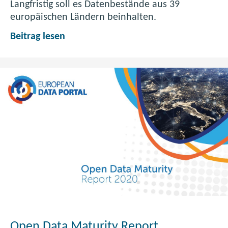
Langfristig soll es Datenbestände aus 39
r
europäischen Ländern beinhalten.
e
i
E
Beitrag lesen
c
U
h
:
G
e
m
e
i
n
s
a
m
e
s
O
Open Data Maturity Report
p