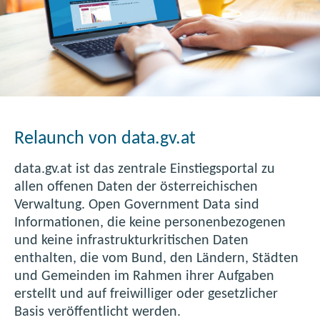
D
a
t
a
-
A
n
Relaunch von data.gv.at
w
e
data.gv.at ist das zentrale Einstiegsportal zu
n
allen offenen Daten der österreichischen
d
Verwaltung. Open Government Data sind
u
Informationen, die keine personenbezogenen
n
und keine infrastrukturkritischen Daten
g
enthalten, die vom Bund, den Ländern, Städten
Ö
und Gemeinden im Rahmen ihrer Aufgaben
s
erstellt und auf freiwilliger oder gesetzlicher
t
Basis veröffentlicht werden.
e