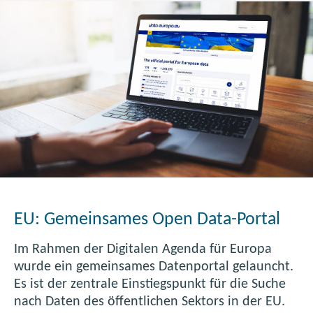
n
D
a
t
a
:
V
o
r
b
i
l
EU: Gemeinsames Open Data-Portal
d
Ö
Im Rahmen der Digitalen Agenda für Europa
s
wurde ein gemeinsames Datenportal gelauncht.
t
Es ist der zentrale Einstiegspunkt für die Suche
e
nach Daten des öffentlichen Sektors in der EU.
r