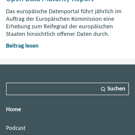
e
Das europäische Datenportal führt jährlich im
n
Auftrag der Europäischen Kommission eine
D
Erhebung zum Reifegrad der europäischen
a
Staaten hinsichtlich offener Daten durch.
t
a
O
Beitrag lesen
-
p
P
e
o
n
r
D
t
a
Suchen
a
t
l
a
M
Home
a
t
Podcast
u