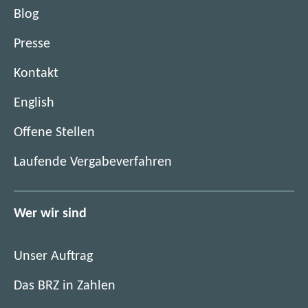
r
Blog
i
t
Presse
y
R
Kontakt
e
English
p
o
(
Offene Stellen
r
ö
t
(
Laufende Vergabeverfahren
f
ö
f
f
n
f
Wer wir sind
e
n
t
e
i
Unser Auftrag
t
m
i
Das BRZ in Zahlen
n
m
e