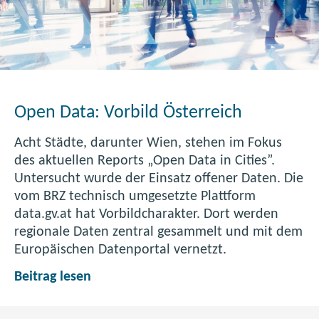
t
a
l
o
g
:
Open Data: Vorbild Österreich
d
a
Acht Städte, darunter Wien, stehen im Fokus
t
des aktuellen Reports „Open Data in Cities”.
a
Untersucht wurde der Einsatz offener Daten. Die
.
vom BRZ technisch umgesetzte Plattform
g
data.gv.at hat Vorbildcharakter. Dort werden
v
regionale Daten zentral gesammelt und mit dem
.
Europäischen Datenportal vernetzt.
a
t
O
Beitrag lesen
p
e