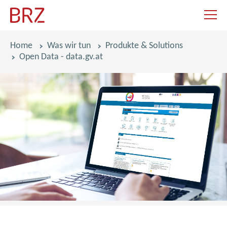
Navigat
Pfadnavigation
Home
Was wir tun
Produkte & Solutions
Open Data - data.gv.at