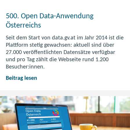
500. Open Data-Anwendung
Österreichs
Seit dem Start von data.gv.at im Jahr 2014 ist die
Plattform stetig gewachsen: aktuell sind über
27.000 veröffentlichten Datensätze verfügbar
und pro Tag zählt die Webseite rund 1.200
Besucher:innen.
5
Beitrag lesen
0
0
.
O
p
e
n