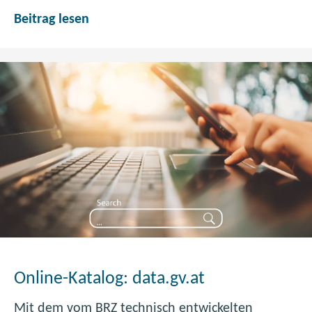
r
R
Beitrag lesen
r
e
e
l
i
a
c
u
h
n
s
c
h
v
o
n
d
a
t
a
Online-Katalog: data.gv.at
.
g
Mit dem vom BRZ technisch entwickelten