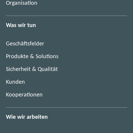
Organisation
n
u
e
e
u
n
Was wir tun
e
F
n
e
F
n
Geschäftsfelder
e
s
n
Produkte & Solutions
t
s
e
Sicherheit & Qualität
t
r
e
)
Kunden
r
)
Kooperationen
Wie wir arbeiten