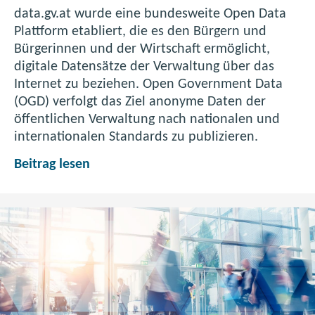
v
data.gv.at wurde eine bundesweite Open Data
.
Plattform etabliert, die es den Bürgern und
a
Bürgerinnen und der Wirtschaft ermöglicht,
t
digitale Datensätze der Ver­walt­ung über das
Internet zu beziehen. Open Government Data
(OGD) verfolgt das Ziel anonyme Daten der
öffentlichen Verwaltung nach nationalen und
internationalen Standards zu publizieren.
O
Beitrag lesen
n
l
i
n
e
-
K
a