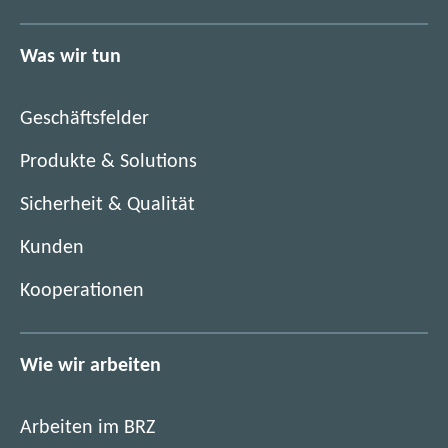
e
e
u
n
Was wir tun
e
F
n
e
F
n
Geschäftsfelder
e
s
n
Produkte & Solutions
t
s
e
Sicherheit & Qualität
t
r
e
)
Kunden
r
)
Kooperationen
Wie wir arbeiten
Arbeiten im BRZ