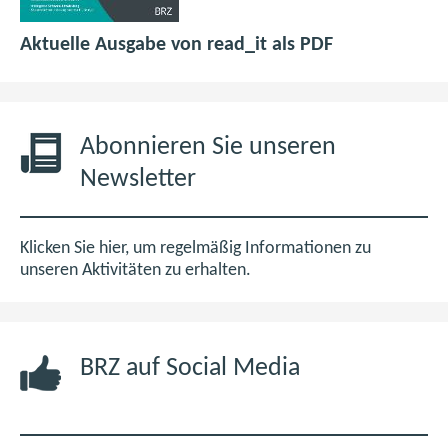
p
(
Aktuelle Ausgabe von read_it als PDF
d
ö
f
f
6
f
,
n
Abonnieren Sie unseren
0
e
Newsletter
M
t
B
i
m
Klicken Sie hier, um regelmäßig Informationen zu
n
unseren Aktivitäten zu erhalten.
e
u
e
BRZ auf Social Media
n
F
e
n