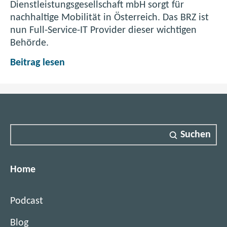
Dienstleistungsgesellschaft mbH sorgt für
nachhaltige Mobilität in Österreich. Das BRZ ist
nun Full-Service-IT Provider dieser wichtigen
Behörde.
S
Beitrag lesen
C
H
I
G
m
Suchen
b
H
-
Home
I
T
Podcast
a
u
Blog