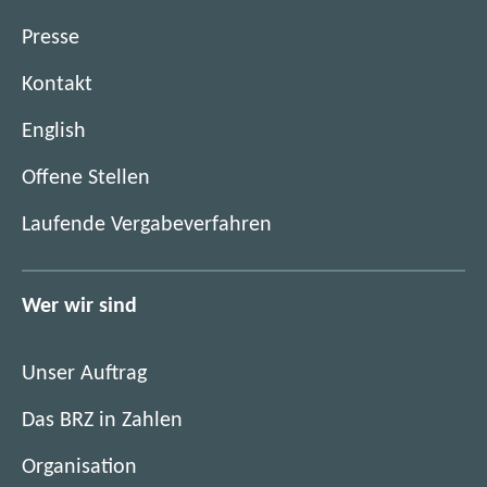
f
S
Presse
c
h
Kontakt
i
English
e
n
(
Offene Stellen
e
ö
(
Laufende Vergabeverfahren
f
ö
f
f
n
f
Wer wir sind
e
n
t
e
i
Unser Auftrag
t
m
i
Das BRZ in Zahlen
n
m
e
Organisation
n
u