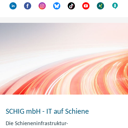
s
t
e
r
)
SCHIG mbH - IT auf Schiene
Die Schieneninfrastruktur-