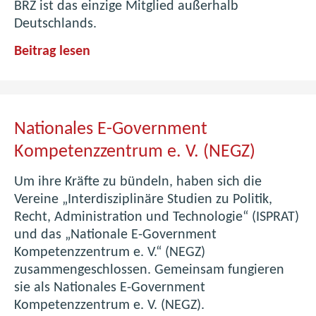
d
w
BRZ ist das einzige Mitglied außerhalb
h
e
o
Deutschlands.
z
r
l
A
Beitrag lesen
u
s
k
r
m
(
i
b
e
E
g
e
i
U
i
n
R
Nationales E-Government
t
e
I
Kompetenzzentrum e. V. (NEGZ)
s
m
T
k
G
A
Um ihre Kräfte zu bündeln, haben sich die
r
e
S
Vereine „Interdisziplinäre Studien zu Politik,
e
l
)
Recht, Administration und Technologie“ (ISPRAT)
i
d
und das „Nationale E-Government
s
?
Kompetenzzentrum e. V.“ (NEGZ)
d
zusammengeschlossen. Gemeinsam fungieren
e
sie als Nationales E-Government
r
Kompetenzzentrum e. V. (NEGZ).
L