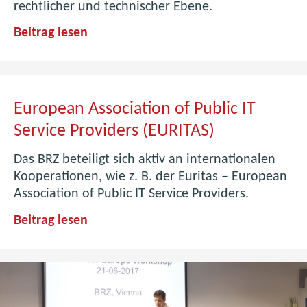
rechtlicher und technischer Ebene.
l
o
E
Beitrag lesen
t
i
-
n
B
m
e
a
European Association of Public IT
t
l
Service Providers (EURITAS)
e
u
i
n
Das BRZ beteiligt sich aktiv an internationalen
l
d
Kooperationen, wie z. B. der Euritas – European
i
n
Association of Public IT Service Providers.
g
i
u
E
Beitrag lesen
e
n
u
w
g
r
i
o
e
p
d
e
e