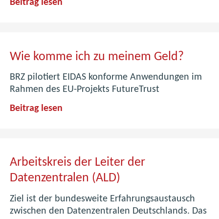
b
A
Beitrag lesen
l
u
i
s
c
b
I
l
Wie komme ich zu meinem Geld?
T
i
S
c
BRZ pilotiert EIDAS konforme Anwendungen im
e
k
Rahmen des EU-Projekts FutureTrust
r
:
W
Beitrag lesen
v
H
i
i
e
e
c
i
k
e
t
o
P
e
Arbeitskreis der Leiter der
m
r
r
Datenzentralen (ALD)
m
o
b
e
v
i
Ziel ist der bundesweite Erfahrungsaustausch
i
i
s
zwischen den Datenzentralen Deutschlands. Das
c