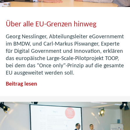
c
k
ü
Über alle EU-Grenzen hinweg
b
e
Georg Nesslinger, Abteilungsleiter eGovernmemt
r
im BMDW, und Carl-Markus Piswanger, Experte
I
für Digital Government und Innovation, erklären
n
das europäische Large-Scale-Pilotprojekt TOOP,
h
bei dem das "Once only"-Prinzip auf die gesamte
a
EU ausgeweitet werden soll.
l
t
Ü
Beitrag lesen
e
b
u
e
n
r
d
a
d
l
i
l