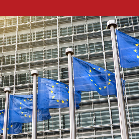
i
o
n
e
n