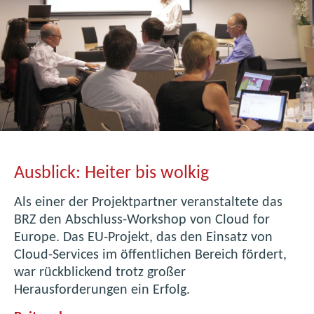
a
r
n
A
s
s
o
c
i
a
Ausblick: Heiter bis wolkig
t
i
Als einer der Projektpartner veranstaltete das
o
BRZ den Abschluss-Workshop von Cloud for
n
Europe. Das EU-Projekt, das den Einsatz von
o
Cloud-Services im öffentlichen Bereich fördert,
f
war rückblickend trotz großer
P
Herausforderungen ein Erfolg.
u