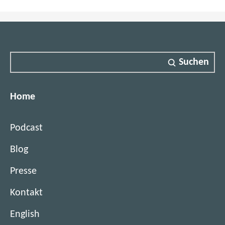
r
t
u
e
m
r
e
)
.
Suchen
V
.
(
Home
N
E
G
Podcast
Z
Blog
)
Presse
Kontakt
English