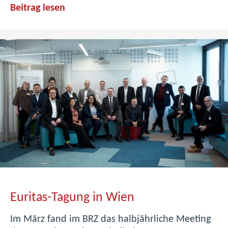
E
Beitrag lesen
U
-
P
r
o
j
e
k
t
m
i
t
j
e
Euritas-Tagung in Wien
d
e
Im März fand im BRZ das halbjährliche Meeting
r