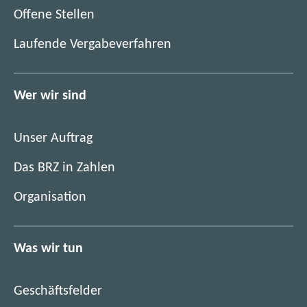
(
Offene Stellen
ö
(
Laufende Vergabeverfahren
f
ö
f
f
n
f
Wer wir sind
e
n
t
e
i
Unser Auftrag
t
m
i
Das BRZ in Zahlen
n
m
e
Organisation
n
u
e
e
u
n
Was wir tun
e
F
n
e
F
n
Geschäftsfelder
e
s