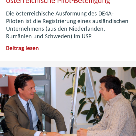
österreichische Pilot-Beteiligung
i
Die österreichische Ausformung des DE4A-
e
Piloten ist die Registrierung eines ausländischen
n
Unternehmens (aus den Niederlanden,
Rumänien und Schweden) im USP.
D
Beitrag lesen
E
4
A
-
Ü
b
e
r
b
l
i