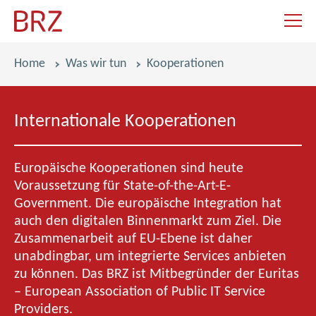
Navigat
Pfadnavigation
Home
Was wir tun
Kooperationen
K
Internationale Kooperationen
o
o
Europäische Kooperationen sind heute
p
Voraussetzung für State-of-the-Art-E-
Government. Die europäische Integration hat
e
auch den digitalen Binnenmarkt zum Ziel. Die
Zusammenarbeit auf EU-Ebene ist daher
r
unabdingbar, um integrierte Services anbieten
a
zu können. Das BRZ ist Mitbegründer der Euritas
– European Association of Public IT Service
t
Providers.