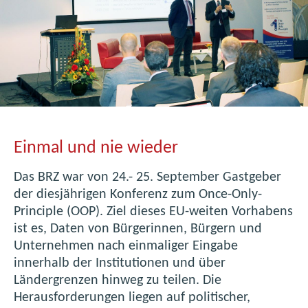
e
e
ö
E
s
U
t
-
e
G
r
r
r
e
e
n
i
Einmal und nie wieder
z
c
e
Das BRZ war von 24.- 25. September Gastgeber
h
n
der diesjährigen Konferenz zum Once-Only-
i
h
Principle (OOP). Ziel dieses EU-weiten Vorhabens
s
i
ist es, Daten von Bürgerinnen, Bürgern und
c
n
Unternehmen nach einmaliger Eingabe
h
w
innerhalb der Institutionen und über
e
e
Ländergrenzen hinweg zu teilen. Die
P
g
Herausforderungen liegen auf politischer,
i