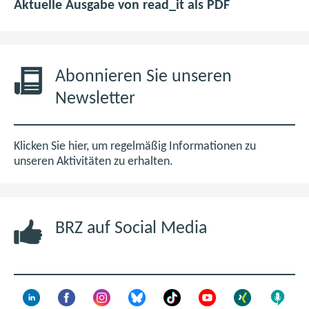
n
r
p
(
Aktuelle Ausgabe von read_it als PDF
m
a
d
ö
e
l
f
f
n
e
6
f
t
n
,
n
Abonnieren Sie unseren
K
(
0
e
Newsletter
o
A
M
t
m
L
B
i
p
D
m
Klicken Sie hier, um regelmäßig Informationen zu
e
)
n
unseren Aktivitäten zu erhalten.
t
e
e
u
n
e
z
BRZ auf Social Media
n
z
F
e
e
n
n
t
s