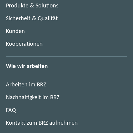
n
Produkte & Solutions
t
s
e
Sicherheit & Qualität
t
r
e
)
Kunden
r
)
Kooperationen
Wie wir arbeiten
Arbeiten im BRZ
Nachhaltigkeit im BRZ
FAQ
Kontakt zum BRZ aufnehmen