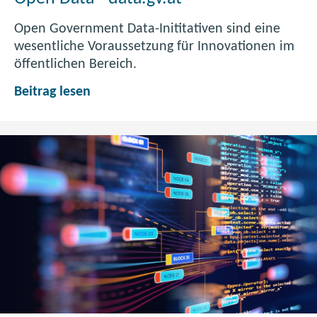
Open Government Data-Inititativen sind eine
wesentliche Voraussetzung für Innovationen im
öffentlichen Bereich.
O
Beitrag lesen
p
e
n
D
a
t
a
-
d
a
t
a