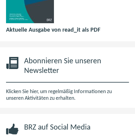
p
(
Aktuelle Ausgabe von read_it als PDF
d
ö
f
f
6
f
,
n
Abonnieren Sie unseren
0
e
Newsletter
M
t
B
i
m
Klicken Sie hier, um regelmäßig Informationen zu
n
unseren Aktivitäten zu erhalten.
e
u
e
BRZ auf Social Media
n