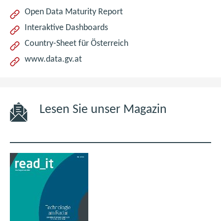
(öffnet
Open Data Maturity Report
im
(öffnet
Interaktive Dashboards
neuen
im
(öffnet
Country-Sheet für Österreich
Fenster)
neuen
im
(öffnet
www.data.gv.at
Fenster)
neuen
im
Fenster)
neuen
Fenster)
Lesen Sie unser Magazin