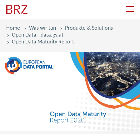
Navigat
Pfadnavigation
Home
Was wir tun
Produkte & Solutions
Open Data - data.gv.at
Open Data Maturity Report