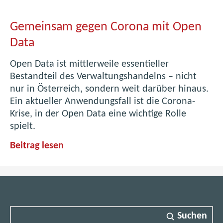
.
g
Gemeinsam gegen Corona mit Open
v
.
Data
a
Open Data ist mittlerweile essentieller
t
Bestandteil des Verwaltungshandelns – nicht
nur in Österreich, sondern weit darüber hinaus.
Ein aktueller Anwendungsfall ist die Corona-
Krise, in der Open Data eine wichtige Rolle
spielt.
G
Beitrag lesen
e
m
e
i
n
Suchen
s