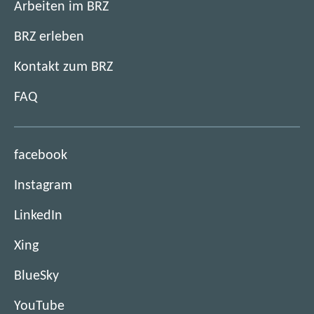
Arbeiten im BRZ
BRZ erleben
Kontakt zum BRZ
FAQ
(
facebook
ö
(
Instagram
f
ö
f
(
LinkedIn
f
n
ö
f
e
(
Xing
f
n
t
ö
f
e
(
BlueSky
i
f
n
t
ö
m
f
e
(
YouTube
i
f
n