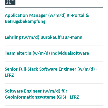
Application Manager (w/m/d) KI-Portal &
(
Betrugsbekämpfung
ö
f
(
Lehrling (w/m/d) Bürokauffrau/-mann
f
ö
n
f
e
(
Teamleiter:in (w/m/d) Individualsoftware
f
t
ö
n
i
f
e
Senior Full-Stack Software Engineer (w/m/d) -
m
f
t
(
LFRZ
n
n
i
ö
e
e
m
f
u
t
Software Engineer (w/m/d) für
n
f
e
i
(
Geoinformationssysteme (GIS) - LFRZ
e
n
n
m
ö
u
e
F
n