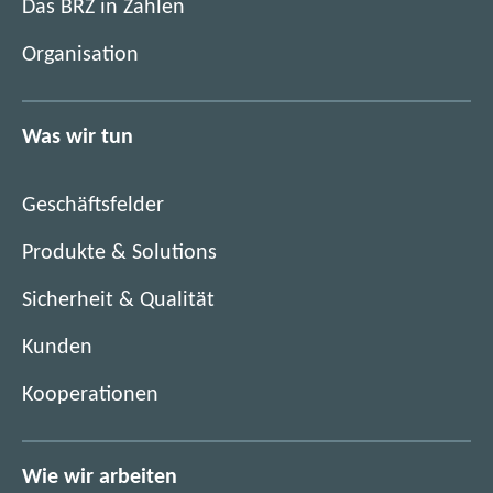
i
Das BRZ in Zahlen
n
m
e
Organisation
n
u
e
e
u
n
Was wir tun
e
F
n
e
F
n
Geschäftsfelder
e
s
n
Produkte & Solutions
t
s
e
Sicherheit & Qualität
t
r
e
)
Kunden
r
)
Kooperationen
Wie wir arbeiten