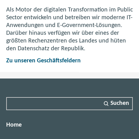
r
r
a
t
s
Als Motor der digitalen Transformation im Public
)
e
s
i
Sector entwickeln und betreiben wir moderne IT-
r
n
Anwendungen und E-Government-Lösungen.
w
)
d
Darüber hinaus verfügen wir über eines der
i
größten Rechenzentren des Landes und hüten
r
den Datenschatz der Republik.
t
W
Zu unseren Geschäftsfeldern
u
a
s
n
w
i
r
Suchen
t
u
n
Home