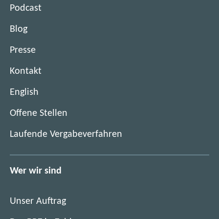
Podcast
Blog
Presse
Kontakt
English
(
Offene Stellen
ö
(
Laufende Vergabeverfahren
f
ö
f
f
n
f
Wer wir sind
e
n
t
e
i
Unser Auftrag
t
m