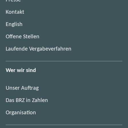
Kontakt
English
(
Offene Stellen
ö
(
Laufende Vergabeverfahren
f
ö
f
f
n
f
Wer wir sind
e
n
t
e
i
Unser Auftrag
t
m
i
Das BRZ in Zahlen
n
m
e
Organisation
n
u
e
e
u