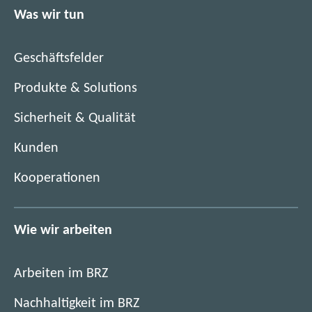
n
Was wir tun
e
F
n
e
F
n
Geschäftsfelder
e
s
n
Produkte & Solutions
t
s
e
Sicherheit & Qualität
t
r
e
)
Kunden
r
)
Kooperationen
Wie wir arbeiten
Arbeiten im BRZ
Nachhaltigkeit im BRZ