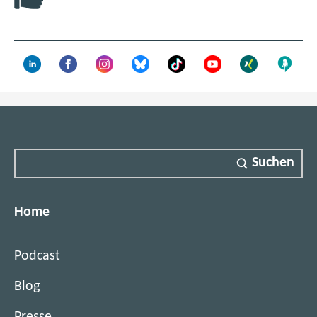
F
e
n
s
t
e
r
)
Suchen
Home
Podcast
Blog
Presse