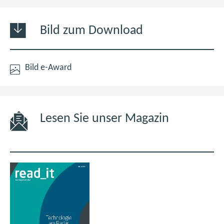
Bild zum Download
jpg
(öffnet
Bild e-Award
13,1
im
MB
neuen
Fenster)
Lesen Sie unser Magazin