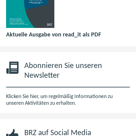
p
(
Aktuelle Ausgabe von read_it als PDF
d
ö
f
f
6
f
,
n
Abonnieren Sie unseren
0
e
Newsletter
M
t
B
i
m
Klicken Sie hier, um regelmäßig Informationen zu
n
unseren Aktivitäten zu erhalten.
e
u
e
BRZ auf Social Media
n