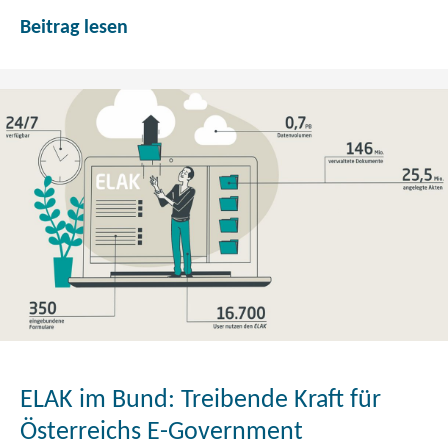
D
Beitrag lesen
e
r
E
L
A
K
k
e
n
n
t
k
e
i
ELAK im Bund: Treibende Kraft für
n
e
Österreichs E-Government