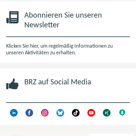
6
f
,
n
Abonnieren Sie unseren
0
e
Newsletter
M
t
B
i
m
Klicken Sie hier, um regelmäßig Informationen zu
n
unseren Aktivitäten zu erhalten.
e
u
e
BRZ auf Social Media
n
F
e
n
s
t
e
r