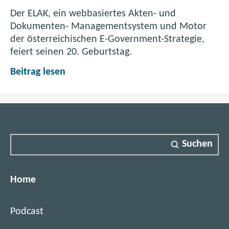
G
Der ELAK, ein webbasiertes Akten- und
r
Dokumenten- Managementsystem und Motor
e
der österreichischen E-Government-Strategie,
n
feiert seinen 20. Geburtstag.
z
e
E
Beitrag lesen
n
L
A
K
i
m
Suchen
B
u
n
Home
d
:
Podcast
T
r