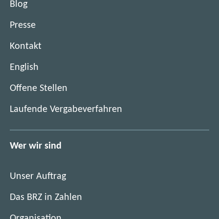
Blog
e
i
Presse
b
e
Kontakt
n
English
d
e
(
Offene Stellen
K
ö
r
(
Laufende Vergabeverfahren
f
a
ö
f
f
f
n
t
f
Wer wir sind
e
f
n
t
ü
e
i
Unser Auftrag
r
t
m
Ö
i
Das BRZ in Zahlen
n
s
m
e
t
Organisation
n