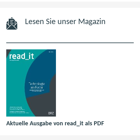
Lesen Sie unser Magazin
p
(
Aktuelle Ausgabe von read_it als PDF
d
ö
f
f