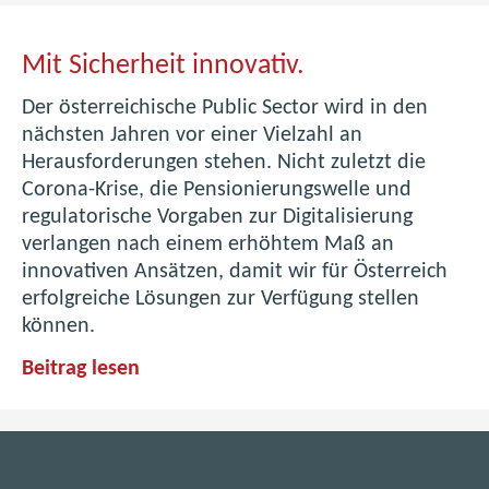
G
e
M
Mit Sicherheit innovativ.
s
i
c
Der österreichische Public Sector wird in den
h
t
nächsten Jahren vor einer Vielzahl an
i
Herausforderungen stehen. Nicht zuletzt die
S
c
Corona-Krise, die Pensionierungswelle und
i
h
regulatorische Vorgaben zur Digitalisierung
c
t
verlangen nach einem erhöhtem Maß an
e
innovativen Ansätzen, damit wir für Österreich
h
d
erfolgreiche Lösungen zur Verfügung stellen
e
e
können.
r
s
M
Beitrag lesen
B
h
i
R
e
t
Z
i
S
i
t