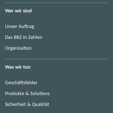
f
f
n
f
Wer wir sind
e
n
t
e
i
Unser Auftrag
t
m
i
Das BRZ in Zahlen
n
m
e
Organisation
n
u
e
e
u
n
Was wir tun
e
F
n
e
F
n
Geschäftsfelder
e
s
n
Produkte & Solutions
t
s
e
Sicherheit & Qualität
t
r
e