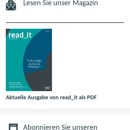
Lesen Sie unser Magazin
p
(
Aktuelle Ausgabe von read_it als PDF
d
ö
f
f
6
f
,
n
Abonnieren Sie unseren