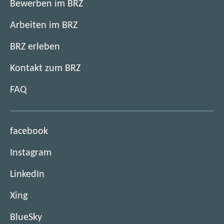
Bewerben im BRZ
Arbeiten im BRZ
BRZ erleben
Kontakt zum BRZ
FAQ
(
facebook
ö
(
Instagram
f
ö
f
(
LinkedIn
f
n
ö
f
e
(
Xing
f
n
t
ö
f
e
(
BlueSky
i
f