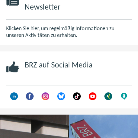
0
e
Newsletter
M
t
B
i
m
Klicken Sie hier, um regelmäßig Informationen zu
n
unseren Aktivitäten zu erhalten.
e
u
e
BRZ auf Social Media
n
F
e
n
s
t
e
r
)