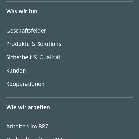
u
n
Was wir tun
e
F
n
e
F
n
Geschäftsfelder
e
s
n
Produkte & Solutions
t
s
e
Sicherheit & Qualität
t
r
e
)
Kunden
r
)
Kooperationen
Wie wir arbeiten
Arbeiten im BRZ