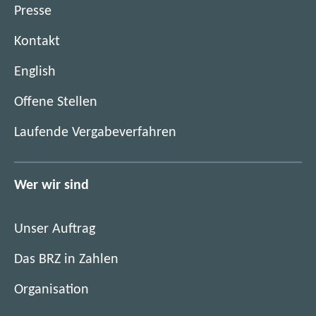
Presse
Kontakt
English
(
Offene Stellen
ö
(
Laufende Vergabeverfahren
f
ö
f
f
n
f
Wer wir sind
e
n
t
e
i
Unser Auftrag
t
m
i
Das BRZ in Zahlen
n
m
e
Organisation
n
u
e
e