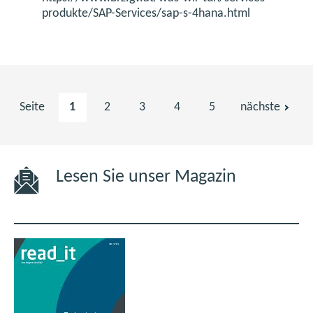
produkte/SAP-Services/sap-s-4hana.html
Seite
1
2
3
4
5
nächste
Lesen Sie unser Magazin