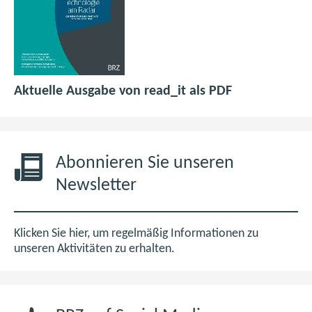
p
(
Aktuelle Ausgabe von read_it als PDF
d
ö
f
f
6
f
,
n
Abonnieren Sie unseren
0
e
Newsletter
M
t
B
i
m
Klicken Sie hier, um regelmäßig Informationen zu
n
unseren Aktivitäten zu erhalten.
e
u
e