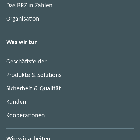
i
Das BRZ in Zahlen
n
m
e
Organisation
n
u
e
e
u
n
Was wir tun
e
F
n
e
F
n
Geschäftsfelder
e
s
n
Produkte & Solutions
t
s
e
Sicherheit & Qualität
t
r
e
)
Kunden
r
)
Kooperationen
Wie wir arbeiten