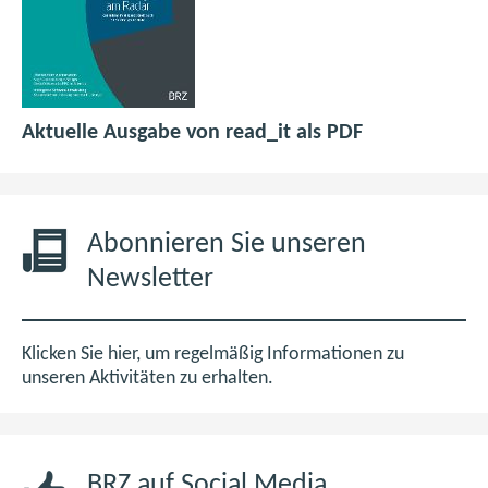
p
(
Aktuelle Ausgabe von read_it als PDF
d
ö
f
f
6
f
,
n
Abonnieren Sie unseren
0
e
Newsletter
M
t
B
i
m
Klicken Sie hier, um regelmäßig Informationen zu
n
unseren Aktivitäten zu erhalten.
e
u
e
BRZ auf Social Media
n