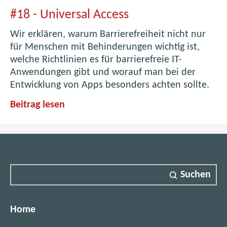
w
-
#
#18 - Universal Access
a
E
1
r
Wir erklären, warum Barrierefreiheit nicht nur
n
8
e
für Menschen mit Behinderungen wichtig ist,
g
-
welche Richtlinien es für barrierefreie IT-
-
E
Anwendungen gibt und worauf man bei der
i
U
n
Entwicklung von Apps besonders achten sollte.
n
n
g
#
Beitrag lesen
e
i
i
1
n
e
v
8
e
r
-
e
e
i
U
r
r
n
n
i
Suchen
s
i
n
g
a
v
g
i
e
l
Home
i
r
m
m
A