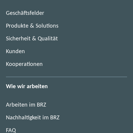
n
e
F
n
Geschäftsfelder
e
s
n
Produkte & Solutions
t
s
e
Sicherheit & Qualität
t
r
e
)
Kunden
r
)
Kooperationen
Wie wir arbeiten
Arbeiten im BRZ
Nachhaltigkeit im BRZ
FAQ