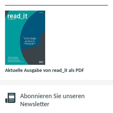
p
(
Aktuelle Ausgabe von read_it als PDF
d
ö
f
f
6
f
,
n
Abonnieren Sie unseren
0
e
Newsletter
M
t