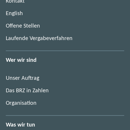
Kontakt
English
(
Offene Stellen
ö
(
Laufende Vergabeverfahren
f
ö
f
f
n
f
Wer wir sind
e
n
t
e
i
Unser Auftrag
t
m
i
Das BRZ in Zahlen
n
m
e
Organisation
n
u
e
e
u
n
Was wir tun
e
F