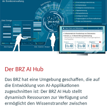
t
l
i
c
h
e
I
n
t
e
l
Der BRZ AI Hub
l
i
Das BRZ hat eine Umgebung geschaffen, die auf
g
die Entwicklung von AI-Applikationen
e
zugeschnitten ist: Der BRZ AI Hub stellt
n
dynamisch Ressourcen zur Verfügung und
z
ermöglicht den Wissenstransfer zwischen
i