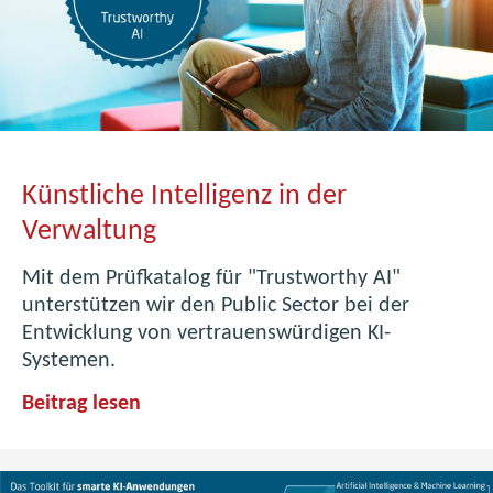
Künstliche Intelligenz in der
Verwaltung
Mit dem Prüfkatalog für "Trustworthy AI"
unterstützen wir den Public Sector bei der
Entwicklung von vertrauenswürdigen KI-
Systemen.
K
Beitrag lesen
ü
n
s