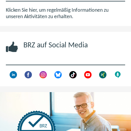
B
i
m
Klicken Sie hier, um regelmäßig Informationen zu
n
unseren Aktivitäten zu erhalten.
e
u
e
BRZ auf Social Media
n
F
e
n
s
t
e
r
)