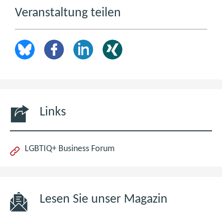
Veranstaltung teilen
Links
(öffnet
LGBTIQ+ Business Forum
im
neuen
Fenster)
Lesen Sie unser Magazin