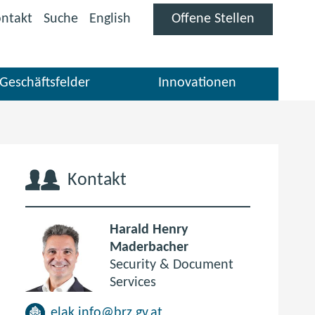
(öffnet
ntakt
Suche
English
Offene Stellen
im
neuen
Fenster)
Geschäftsfelder
Innovationen
Kontakt
Harald Henry
Maderbacher
Security & Document
Services
elak.info@brz.gv.at