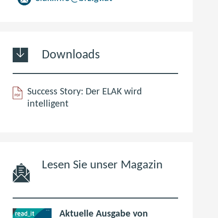
Downloads
Success Story: Der ELAK wird
pdf
(öffnet
intelligent
365,4
im
kB
neuen
Fenster)
Lesen Sie unser Magazin
Aktuelle Ausgabe von