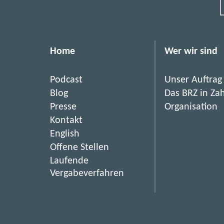
Home
Wer wir sind
Podcast
Unser Auftrag
Blog
Das BRZ in Za
Presse
Organisation
Kontakt
English
(
Offene Stellen
ö
Laufende
f
(
Vergabeverfahren
f
ö
n
f
e
f
t
n