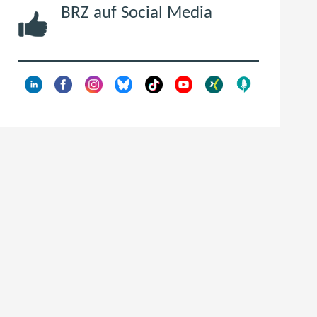
BRZ auf Social Media
t
e
r
)