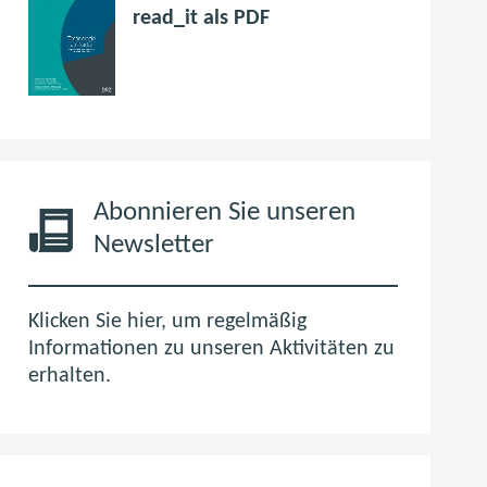
p
(
read_it als PDF
d
ö
f
f
6
f
,
n
0
e
M
t
B
i
Abonnieren Sie unseren
m
Newsletter
n
e
u
Klicken Sie hier, um regelmäßig
e
Informationen zu unseren Aktivitäten zu
n
erhalten.
F
e
n
s