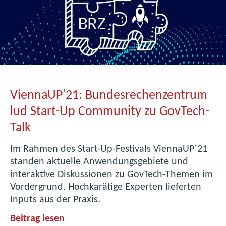
r
i
ff
t
P
r
a
ViennaUP'21: Bundesrechenzentrum
x
i
lud Start-Up Community zu GovTech-
s
Talk
:
E
Im Rahmen des Start-Up-Festivals ViennaUP´21
r
standen aktuelle Anwendungsgebiete und
f
interaktive Diskussionen zu GovTech-Themen im
o
Vordergrund. Hochkarätige Experten lieferten
l
Inputs aus der Praxis.
g
V
Beitrag lesen
r