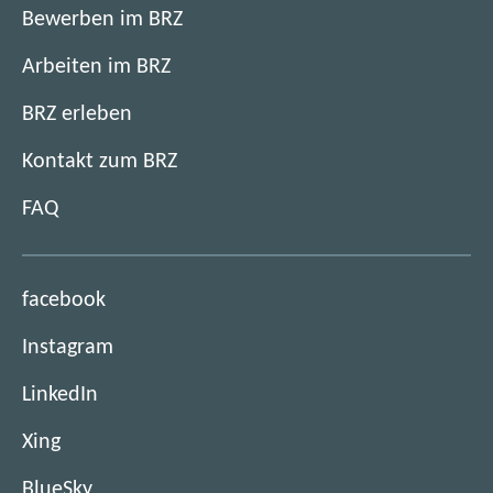
u
Bewerben im BRZ
e
n
Arbeiten im BRZ
s
w
BRZ erleben
ü
Kontakt zum BRZ
r
d
FAQ
i
g
e
(
facebook
K
ö
I
(
Instagram
f
-
ö
f
S
(
LinkedIn
f
n
y
ö
f
e
(
s
Xing
f
n
t
ö
t
f
e
(
BlueSky
i