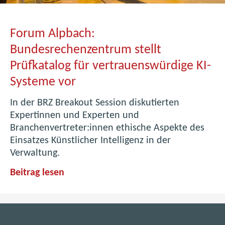
r
2
t
0
-
Forum Alpbach:
2
U
1
Bundesrechenzentrum stellt
p
t
Prüfkatalog für vertrauenswürdige KI-
C
e
Systeme vor
o
i
m
l
In der BRZ Breakout Session diskutierten
m
Expertinnen und Experten und
u
Branchenvertreter:innen ethische Aspekte des
n
Einsatzes Künstlicher Intelligenz in der
i
Verwaltung.
t
y
F
Beitrag lesen
z
o
u
r
G
u
o
m