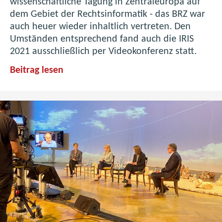
wissenschaftliche Tagung in Zentraleuropa auf
e
o
dem Gebiet der Rechtsinformatik - das BRZ war
c
u
auch heuer wieder inhaltlich vertreten. Den
h
p
Umständen entsprechend fand auch die IRIS
e
T
2021 ausschließlich per Videokonferenz statt.
n
r
z
B
Beitrag lesen
e
e
R
f
n
Z
f
t
n
e
r
a
n
u
h
i
m
m
m
l
a
B
u
n
R
d
I
Z
S
R
t
I
a
S