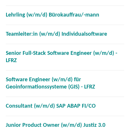
ö
e
f
t
(
Lehrling (w/m/d) Bürokauffrau/-mann
f
i
ö
n
m
f
e
(
Teamleiter:in (w/m/d) Individualsoftware
n
f
t
ö
e
n
i
f
u
e
Senior Full-Stack Software Engineer (w/m/d) -
m
f
e
t
(
LFRZ
n
n
n
i
ö
e
e
F
m
f
u
t
e
Software Engineer (w/m/d) für
n
f
e
i
n
(
Geoinformationssysteme (GIS) - LFRZ
e
n
n
m
s
ö
u
e
F
n
t
f
e
t
e
(
Consultant (w/m/d) SAP ABAP FI/CO
e
e
f
n
i
n
ö
u
r
n
F
m
s
f
e
)
e
e
(
Junior Product Owner (w/m/d) Justiz 3.0
n
t
f
n