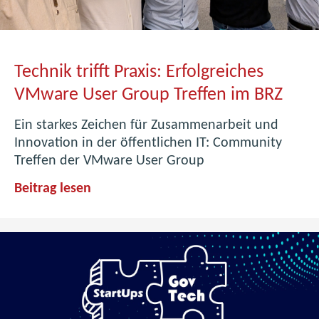
Technik trifft Praxis: Erfolgreiches
VMware User Group Treffen im BRZ
Ein starkes Zeichen für Zusammenarbeit und
Innovation in der öffentlichen IT: Community
Treffen der VMware User Group
T
Beitrag lesen
e
c
h
n
i
k
t