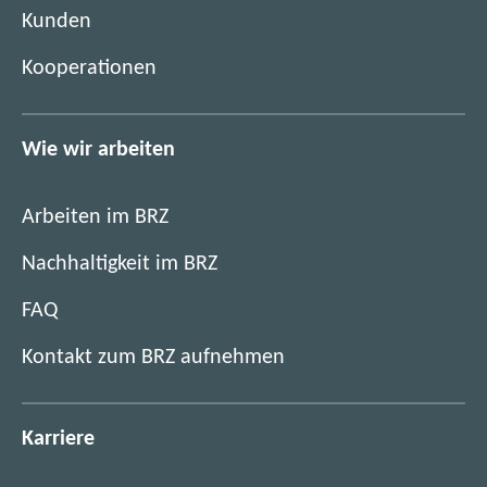
e
)
Kunden
f
r
k
)
Kooperationen
a
t
a
Wie wir arbeiten
l
o
g
Arbeiten im BRZ
f
Nachhaltigkeit im BRZ
ü
r
FAQ
v
e
Kontakt zum BRZ aufnehmen
r
t
r
Karriere
a