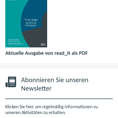
n
e
e
n
s
u
r
F
t
e
)
e
e
n
n
r
F
s
)
e
t
n
e
s
r
p
(
Aktuelle Ausgabe von read_it als PDF
t
)
d
ö
e
f
f
r
6
f
)
,
n
Abonnieren Sie unseren
0
e
Newsletter
M
t
B
i
m
Klicken Sie hier, um regelmäßig Informationen zu
n
unseren Aktivitäten zu erhalten.