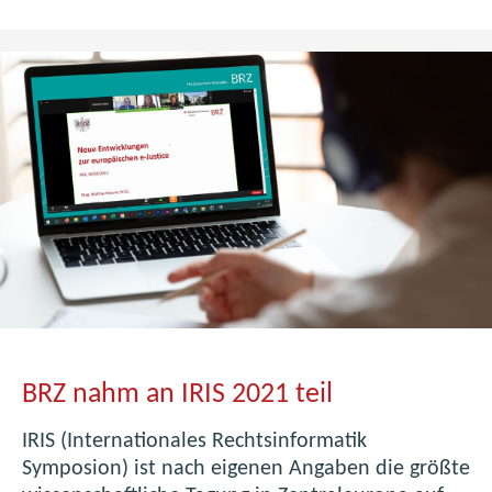
i
e
e
i
n
c
n
h
a
e
U
s
P
V
'
M
2
w
1
a
:
r
B
e
u
U
n
s
BRZ nahm an IRIS 2021 teil
d
e
e
r
IRIS (Internationales Rechtsinformatik
s
G
Symposion) ist nach eigenen Angaben die größte
r
r