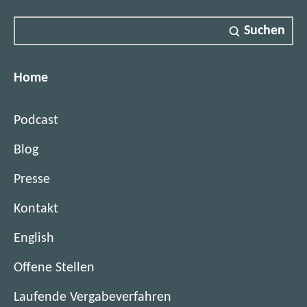
w
u
a
n
Suchen
r
g
e
D
Home
e
v
Podcast
e
l
Blog
o
p
Presse
m
e
Kontakt
n
English
t
&
(
Offene Stellen
I
ö
n
(
Laufende Vergabeverfahren
f