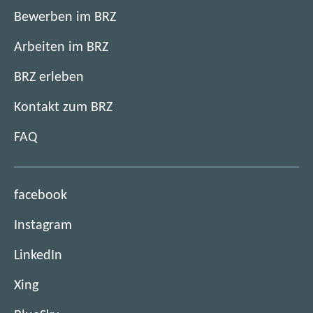
Bewerben im BRZ
Arbeiten im BRZ
BRZ erleben
Kontakt zum BRZ
FAQ
(
facebook
ö
(
Instagram
f
ö
f
(
LinkedIn
f
n
ö
f
e
(
Xing
f
n
t
ö
f
e