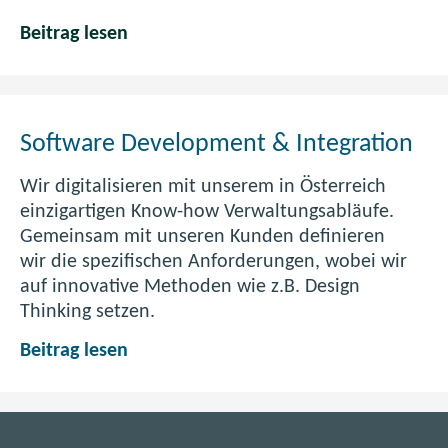
u
r
F
t
e
)
S
Beitrag lesen
e
e
n
o
n
r
F
f
s
)
e
t
t
n
w
e
Software Development & Integration
s
a
r
t
r
Wir digitalisieren mit unserem in Österreich
)
e
e
einzigartigen Know-how Verwaltungsabläufe.
r
-
Gemeinsam mit unseren Kunden definieren
)
E
wir die spezifischen Anforderungen, wobei wir
n
auf innovative Methoden wie z.B. Design
t
Thinking setzen.
w
S
Beitrag lesen
i
o
c
f
k
t
l