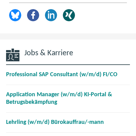
Jobs & Karriere
(
Professional SAP Consultant (w/m/d) FI/CO
ö
f
Application Manager (w/m/d) KI-Portal &
f
(
Betrugsbekämpfung
n
ö
e
f
t
(
Lehrling (w/m/d) Bürokauffrau/-mann
f
i
ö
n
m