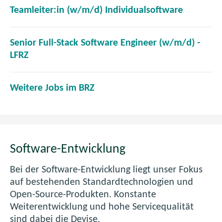
f
e
(
Teamleiter:in (w/m/d) Individualsoftware
n
f
t
ö
e
n
i
f
u
e
Senior Full-Stack Software Engineer (w/m/d) -
m
f
e
t
(
LFRZ
n
n
n
i
ö
e
e
F
m
f
u
t
e
(
Weitere Jobs im BRZ
n
f
e
i
n
ö
e
n
n
m
s
f
u
e
F
n
t
f
e
t
e
e
e
n
n
i
n
u
r
Software-Entwicklung
e
F
m
s
e
)
t
e
n
t
Bei der Software-Entwicklung liegt unser Fokus
n
i
n
e
e
auf bestehenden Standardtechnologien und
F
m
s
u
r
Open-Source-Produkten. Konstante
e
n
t
e
)
Weiterentwicklung und hohe Servicequalität
n
e
e
n
sind dabei die Devise.
s