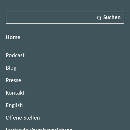
s
m
Suchen
a
r
t
Home
e
r
Podcast
A
s
Blog
s
i
Presse
s
t
Kontakt
e
English
n
t
(
Offene Stellen
ö