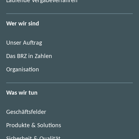
(
Laufende Vergabeverfahren
f
ö
f
f
n
f
Wer wir sind
e
n
t
e
i
Unser Auftrag
t
m
i
Das BRZ in Zahlen
n
m
e
Organisation
n
u
e
e
u
n
Was wir tun
e
F
n
e
F
n
Geschäftsfelder
e
s
n
Produkte & Solutions
t
s
e