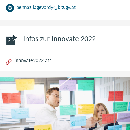
behnaz.lagevardy@brz.gv.at
Infos zur Innovate 2022
(öffnet
innovate2022.at/
im
neuen
Fenster)