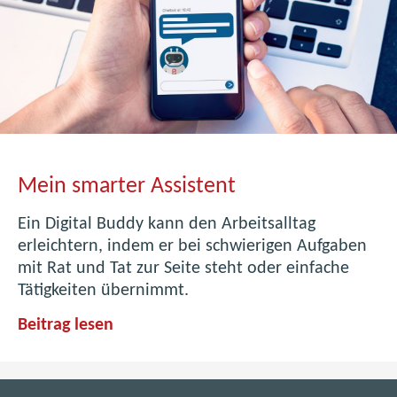
i
o
n
M
a
n
a
g
Mein smarter Assistent
e
m
Ein Digital Buddy kann den Arbeitsalltag
e
erleichtern, indem er bei schwierigen Aufgaben
n
mit Rat und Tat zur Seite steht oder einfache
t
Tätigkeiten übernimmt.
i
m
M
Beitrag lesen
B
e
R
i
Z
n