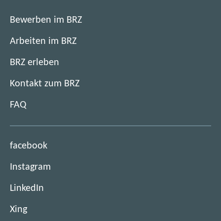
Bewerben im BRZ
Arbeiten im BRZ
BRZ erleben
Kontakt zum BRZ
FAQ
(
facebook
ö
(
Instagram
f
ö
f
(
LinkedIn
f
n
ö
f
e
(
Xing
f
n
t