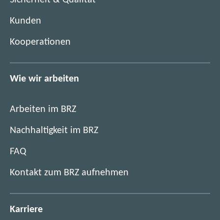
Sicherheit & Qualität
t
r
e
)
Kunden
r
)
Kooperationen
Wie wir arbeiten
Arbeiten im BRZ
Nachhaltigkeit im BRZ
FAQ
Kontakt zum BRZ aufnehmen
Karriere