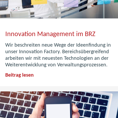
Innovation Management im BRZ
Wir beschreiten neue Wege der Ideenfindung in
unser Innovation Factory. Bereichsübergreifend
arbeiten wir mit neuesten Technologien an der
Weiterentwicklung von Verwaltungsprozessen.
I
Beitrag lesen
n
n
o
v
a
t