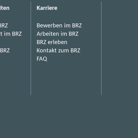
i
iten
Karriere
n
f
BRZ
Bewerben im BRZ
it im BRZ
Arbeiten im BRZ
a
BRZ erleben
c
 BRZ
Kontakt zum BRZ
h
FAQ
e
r
l
e
d
i