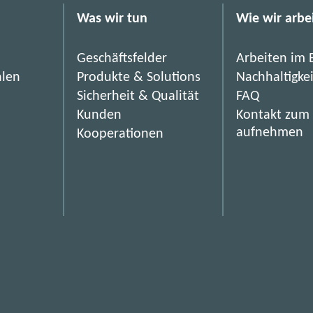
f
Was wir tun
Wie wir arbe
a
c
h
Geschäftsfelder
Arbeiten im 
e
hlen
Produkte & Solutions
Nachhaltigke
r
Sicherheit & Qualität
FAQ
l
Kunden
Kontakt zum
e
aufnehmen
Kooperationen
d
i
g
t
.