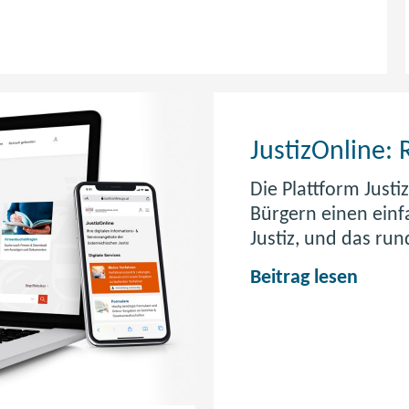
JustizOnline: 
Die Plattform Justi
Bürgern einen einf
Justiz, und das run
J
Beitrag lesen
u
s
t
i
z