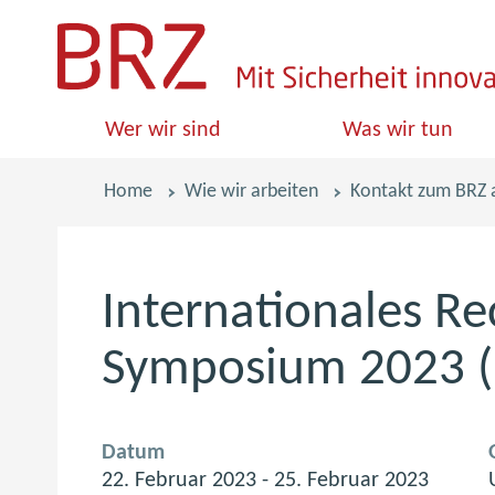
S
k
i
Wer wir sind
Was wir tun
p
l
Pfadnavigation
Home
Wie wir arbeiten
Kontakt zum BRZ
i
n
k
Internationales Re
s
Symposium 2023 (
Datum
22. Februar 2023 - 25. Februar 2023