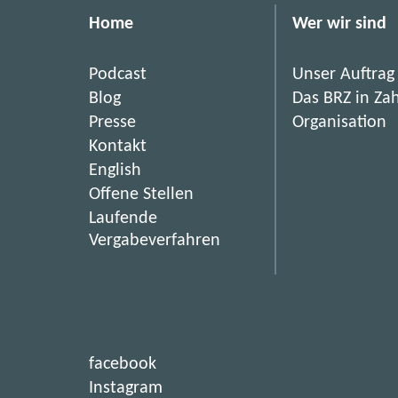
l
Home
Wer wir sind
i
n
Podcast
Unser Auftrag
e
Blog
Das BRZ in Za
g
Presse
Organisation
e
Kontakt
w
English
i
(
Offene Stellen
n
ö
Laufende
n
f
(
Vergabeverfahren
t
f
ö
2
n
f
.
e
f
P
t
n
i
l
e
(
facebook
m
t
a
ö
(
Instagram
n
i