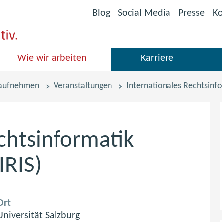
(öffnet
Blog
Social Media
Presse
Ko
im
neuen
Fenster)
Wie wir arbeiten
Karriere
 aufnehmen
Veranstaltungen
Internationales Rechtsinf
chtsinformatik
IRIS)
Ort
Universität Salzburg