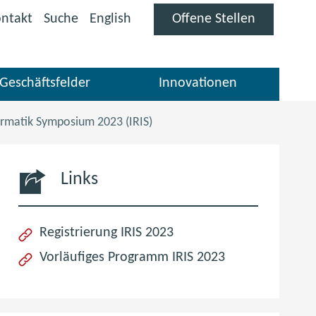
(öffnet
ntakt
Suche
English
Offene Stellen
im
neuen
Fenster)
Geschäftsfelder
Innovationen
ormatik Symposium 2023 (IRIS)
Links
(öffnet
Registrierung IRIS 2023
im
(öffnet
Vorläufiges Programm IRIS 2023
neuen
im
Fenster)
neuen
Fenster)