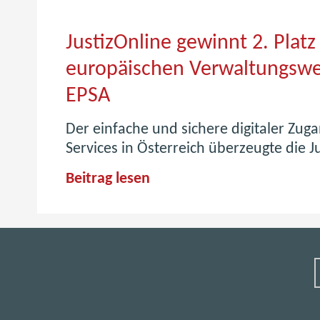
JustizOnline gewinnt 2. Plat
europäischen Verwaltungsw
EPSA
Der einfache und sichere digitaler Zuga
Services in Österreich überzeugte die J
J
Beitrag lesen
u
s
t
i
z
O
n