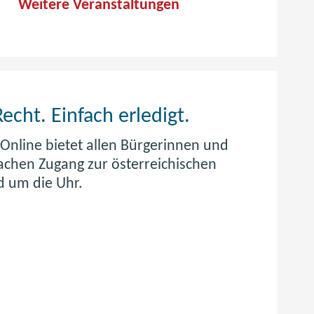
Weitere Veranstaltungen
J
Recht. Einfach erledigt.
u
zOnline bietet allen Bürgerinnen und
achen Zugang zur österreichischen
s
d um die Uhr.
t
i
z
O
n