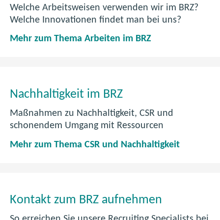
Welche Arbeitsweisen verwenden wir im BRZ?
Welche Innovationen findet man bei uns?
A
Mehr zum Thema Arbeiten im BRZ
r
b
e
i
Nachhaltigkeit im BRZ
t
e
Maßnahmen zu Nachhaltigkeit, CSR und
n
schonendem Umgang mit Ressourcen
i
N
Mehr zum Thema CSR und Nachhaltigkeit
m
a
B
c
R
h
Z
h
Kontakt zum BRZ aufnehmen
a
l
So erreichen Sie unsere Recruiting Specialists bei