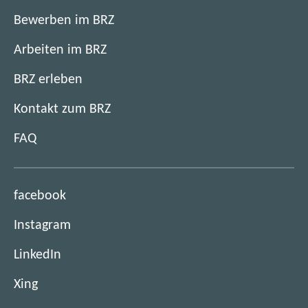
Bewerben im BRZ
Arbeiten im BRZ
BRZ erleben
Kontakt zum BRZ
FAQ
(
facebook
ö
(
Instagram
f
ö
f
(
LinkedIn
f
n
ö
f
e
(
Xing
f
n
t
ö
f