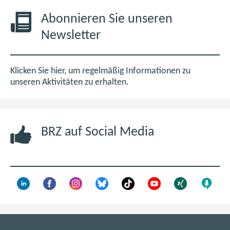
t
6
f
i
,
n
Abonnieren Sie unseren
v
0
e
Newsletter
i
M
t
t
B
i
ä
m
Klicken Sie hier, um regelmäßig Informationen zu
t
n
unseren Aktivitäten zu erhalten.
e
e
n
u
e
BRZ auf Social Media
n
F
e
n
s
t
e
r