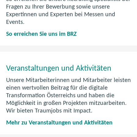
t
Fragen zu Ihrer Bewerbung sowie unsere
i
Expertinnen und Experten bei Messen und
g
Events.
k
K
So erreichen Sie uns im BRZ
e
o
i
n
t
t
i
a
m
Veranstaltungen und Aktivitäten
k
B
t
Unsere Mitarbeiterinnen und Mitarbeiter leisten
R
z
einen wertvollen Beitrag für die digitale
Z
u
Transformation Österreichs und haben die
m
Möglichkeit in großen Projekten mitzuarbeiten.
B
Wir bieten Traumjobs mit Impact.
R
V
Mehr zu Veranstaltungen und Aktivitäten
Z
e
a