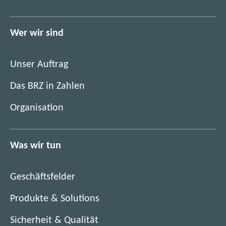
ö
f
f
n
f
Wer wir sind
e
n
t
e
i
Unser Auftrag
t
m
i
Das BRZ in Zahlen
n
m
e
Organisation
n
u
e
e
u
n
Was wir tun
e
F
n
e
F
n
Geschäftsfelder
e
s
n
Produkte & Solutions
t
s
e
Sicherheit & Qualität
t
r