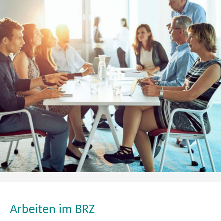
b
e
i
t
e
n
Arbeiten im BRZ