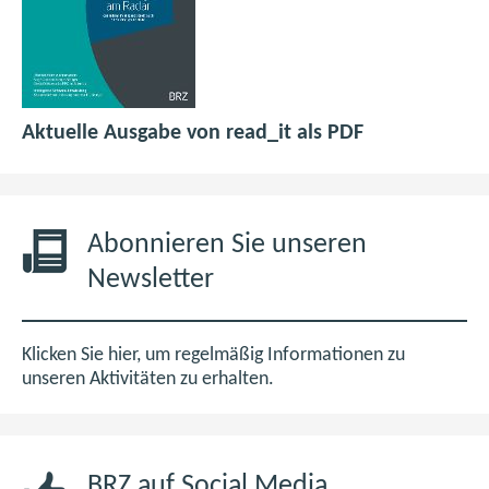
p
(
Aktuelle Ausgabe von read_it als PDF
d
ö
f
f
6
f
,
n
Abonnieren Sie unseren
0
e
Newsletter
M
t
B
i
m
Klicken Sie hier, um regelmäßig Informationen zu
n
unseren Aktivitäten zu erhalten.
e
u
e
BRZ auf Social Media
n