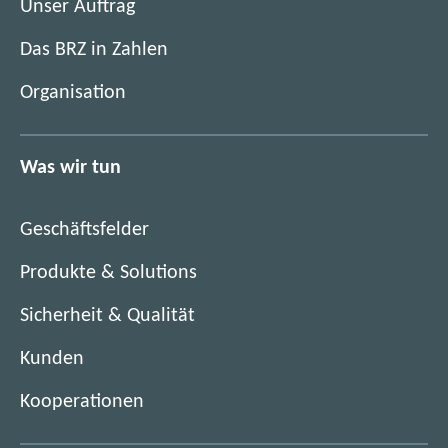
i
Unser Auftrag
t
m
i
Das BRZ in Zahlen
n
m
e
Organisation
n
u
e
e
u
n
Was wir tun
e
F
n
e
F
n
Geschäftsfelder
e
s
n
Produkte & Solutions
t
s
e
Sicherheit & Qualität
t
r
e
)
Kunden
r
)
Kooperationen