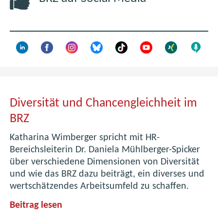
F
e
n
s
t
e
r
)
Diversität und Chancengleichheit im
D
BRZ
i
Katharina Wimberger spricht mit HR-
v
Bereichsleiterin Dr. Daniela Mühlberger-Spicker
über verschiedene Dimensionen von Diversität
e
und wie das BRZ dazu beiträgt, ein diverses und
r
wertschätzendes Arbeitsumfeld zu schaffen.
s
D
Beitrag lesen
i
i