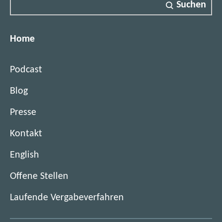
Suchen
Home
Podcast
Blog
Presse
Kontakt
English
(
Offene Stellen
ö
(
Laufende Vergabeverfahren
f
ö
f