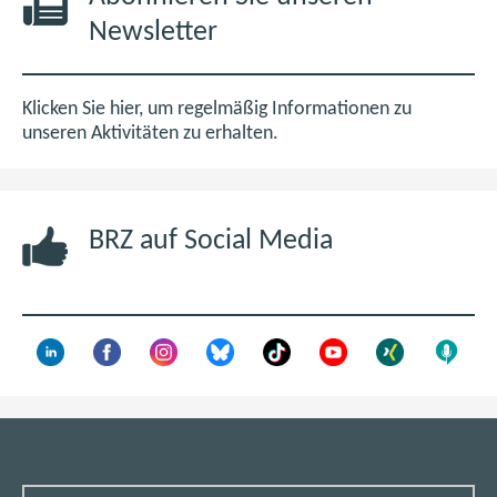
0
e
Newsletter
M
t
B
i
m
Klicken Sie hier, um regelmäßig Informationen zu
n
unseren Aktivitäten zu erhalten.
e
u
e
BRZ auf Social Media
n
F
e
n
s
t
e
r
)