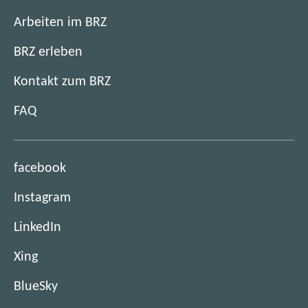
Arbeiten im BRZ
BRZ erleben
Kontakt zum BRZ
FAQ
(
facebook
ö
(
Instagram
f
ö
f
(
LinkedIn
f
n
ö
f
e
(
Xing
f
n
t
ö
f
e
(
BlueSky
i
f
n
t
ö
m