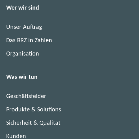
f
n
f
Wer wir sind
e
n
t
e
i
Unser Auftrag
t
m
i
Das BRZ in Zahlen
n
m
e
Organisation
n
u
e
e
u
n
Was wir tun
e
F
n
e
F
n
Geschäftsfelder
e
s
n
Produkte & Solutions
t
s
e
Sicherheit & Qualität
t
r
e
)
Kunden