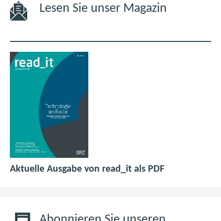
Lesen Sie unser Magazin
p
(
Aktuelle Ausgabe von read_it als PDF
d
ö
f
f
6
f
,
n
Abonnieren Sie unseren