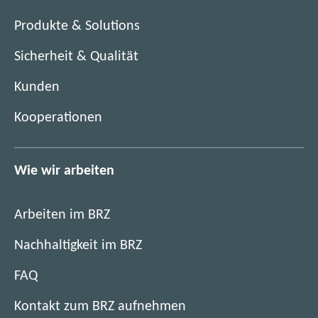
e
s
n
Produkte & Solutions
t
s
e
Sicherheit & Qualität
t
r
e
)
Kunden
r
)
Kooperationen
Wie wir arbeiten
Arbeiten im BRZ
Nachhaltigkeit im BRZ
FAQ
Kontakt zum BRZ aufnehmen