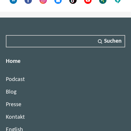
s
t
e
r
)
Suchen
Home
Podcast
Blog
Presse
Kontakt
English