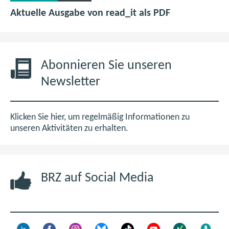
p
(
Aktuelle Ausgabe von read_it als PDF
d
ö
f
f
6
f
,
n
Abonnieren Sie unseren
0
e
Newsletter
M
t
B
i
m
Klicken Sie hier, um regelmäßig Informationen zu
n
unseren Aktivitäten zu erhalten.
e
u
e
BRZ auf Social Media
n
F
e
n