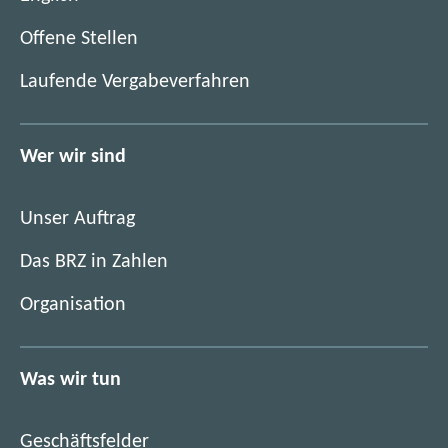
(
Offene Stellen
ö
(
Laufende Vergabeverfahren
f
ö
f
f
n
f
Wer wir sind
e
n
t
e
i
Unser Auftrag
t
m
i
Das BRZ in Zahlen
n
m
e
Organisation
n
u
e
e
u
n
Was wir tun
e
F
n
e
F
n
Geschäftsfelder