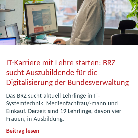
IT-Karriere mit Lehre starten: BRZ
sucht Auszubildende für die
Digitalisierung der Bundesverwaltung
Das BRZ sucht aktuell Lehrlinge in IT-
Systemtechnik, Medienfachfrau/-mann und
Einkauf. Derzeit sind 19 Lehrlinge, davon vier
Frauen, in Ausbildung.
I
Beitrag lesen