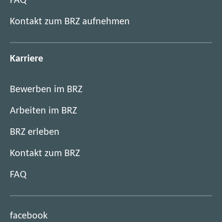
FAQ
u
n
Kontakt zum BRZ aufnehmen
d
e
s
Karriere
v
e
Bewerben im BRZ
r
w
Arbeiten im BRZ
a
l
BRZ erleben
t
Kontakt zum BRZ
u
n
FAQ
g
(
facebook