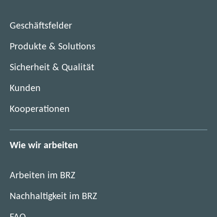
i
n
e
g
F
n
Geschäftsfelder
i
e
s
t
n
Produkte & Solutions
t
a
s
e
l
Sicherheit & Qualität
t
r
i
e
)
Kunden
s
r
i
)
Kooperationen
e
r
u
Wie wir arbeiten
n
g
d
Arbeiten im BRZ
e
Nachhaltigkeit im BRZ
r
B