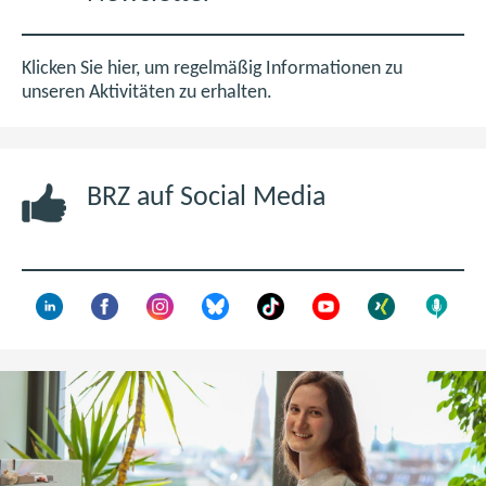
M
t
B
i
m
Klicken Sie hier, um regelmäßig Informationen zu
n
unseren Aktivitäten zu erhalten.
e
u
e
BRZ auf Social Media
n
F
e
n
s
t
e
r
)