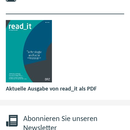
p
(
Aktuelle Ausgabe von read_it als PDF
d
ö
f
f
6
f
,
n
Abonnieren Sie unseren
0
e
Newsletter