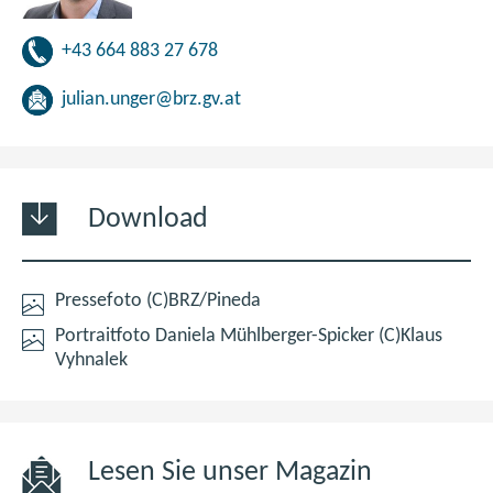
+43 664 883 27 678
julian.unger@brz.gv.at
Download
png
(öffnet
Pressefoto (C)BRZ/Pineda
2,9
im
Portraitfoto Daniela Mühlberger-Spicker (C)Klaus
MB
neuen
jpg
(öffnet
Vyhnalek
Fenster)
795,6
im
kB
neuen
Fenster)
Lesen Sie unser Magazin