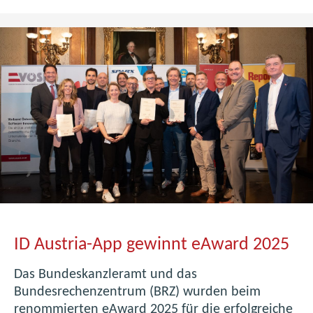
T
-
K
a
r
r
i
e
r
e
m
i
t
L
ID Austria-App gewinnt eAward 2025
e
h
Das Bundeskanzleramt und das
r
Bundesrechenzentrum (BRZ) wurden beim
e
renommierten eAward 2025 für die erfolgreiche