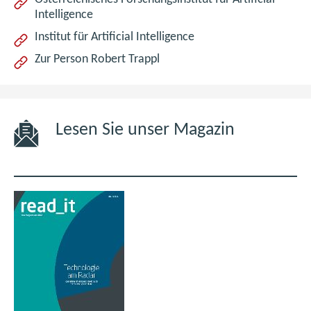
neue
(öffnet
Intelligence
Fenst
im
(öffnet
Institut für Artificial Intelligence
neuen
im
(öffnet
Zur Person Robert Trappl
Fenster)
neuen
im
Fenster)
neuen
Fenster)
Lesen Sie unser Magazin