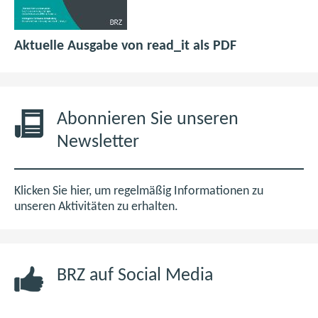
p
(
Aktuelle Ausgabe von read_it als PDF
d
ö
f
f
6
f
,
n
Abonnieren Sie unseren
0
e
Newsletter
M
t
B
i
m
Klicken Sie hier, um regelmäßig Informationen zu
n
unseren Aktivitäten zu erhalten.
e
u
e
BRZ auf Social Media
n
F
e