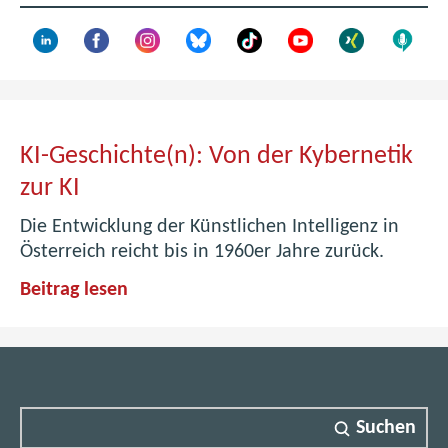
n
s
t
e
r
)
KI-Geschichte(n): Von der Kybernetik
K
zur KI
I
Die Entwicklung der Künstlichen Intelligenz in
-
Österreich reicht bis in 1960er Jahre zurück.
G
K
Beitrag lesen
e
I
-
s
G
c
e
h
s
Suchen
c
i