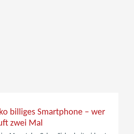
iko billiges Smartphone – wer
S
auft zwei Mal