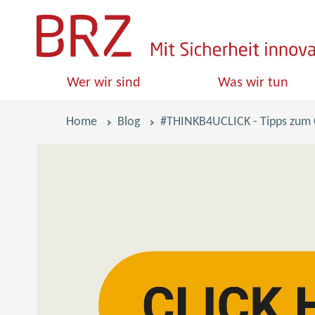
S
k
i
Wer wir sind
Was wir tun
p
l
Pfadnavigation
Home
Blog
#THINKB4UCLICK - Tipps zum
i
n
k
s