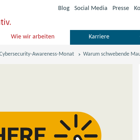
(öffnet
Blog
Social Media
Presse
Ko
im
neuen
Fenster)
Wie wir arbeiten
Karriere
 Cybersecurity-Awareness-Monat
Warum schwebende Mausz