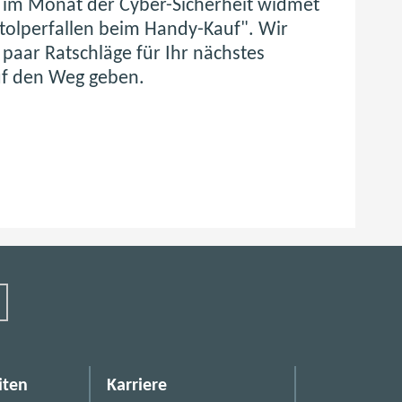
i
ie im Monat der Cyber-Sicherheit widmet
tolperfallen beim Handy-Kauf". Wir
c
paar Ratschläge für Ihr nächstes
h
f den Weg geben.
e
r
h
e
i
t
s
r
i
iten
Karriere
s