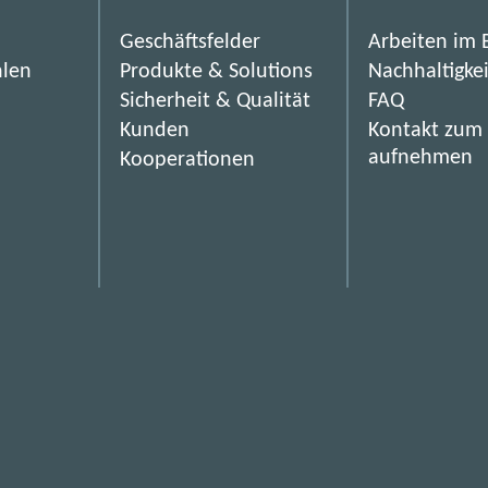
i
s
Geschäftsfelder
Arbeiten im 
i
hlen
Produkte & Solutions
Nachhaltigke
k
Sicherheit & Qualität
FAQ
o
Kunden
Kontakt zum
b
aufnehmen
Kooperationen
i
l
l
i
g
e
s
S
m
a
r