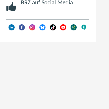
BRZ auf Social Media
t
e
r
)