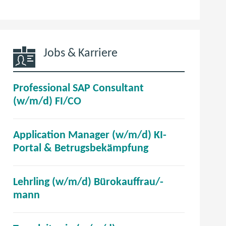
Jobs & Karriere
Professional SAP Consultant
(
(w/m/d) FI/CO
ö
f
Application Manager (w/m/d) KI-
f
(
Portal & Betrugsbekämpfung
n
ö
e
f
t
Lehrling (w/m/d) Bürokauffrau/-
f
i
(
mann
n
m
ö
e
n
f