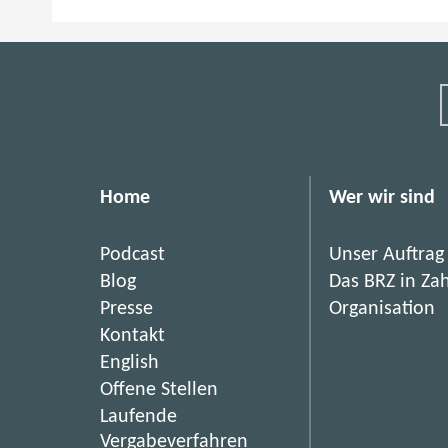
Home
Wer wir sind
Podcast
Unser Auftrag
Blog
Das BRZ in Za
Presse
Organisation
Kontakt
English
(
Offene Stellen
ö
Laufende
f
(
Vergabeverfahren