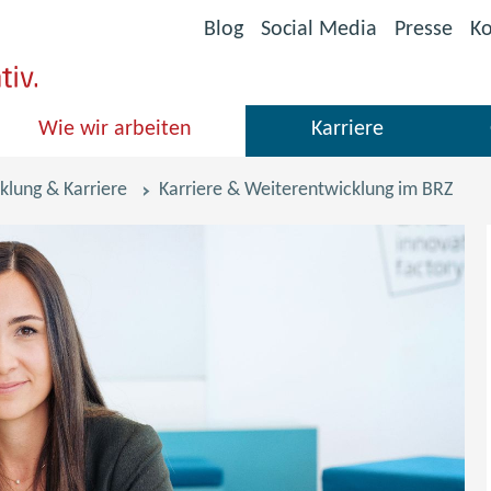
(öffnet
Blog
Social Media
Presse
Ko
im
neuen
Fenster)
Wie wir arbeiten
Karriere
klung & Karriere
Karriere & Weiterentwicklung im BRZ