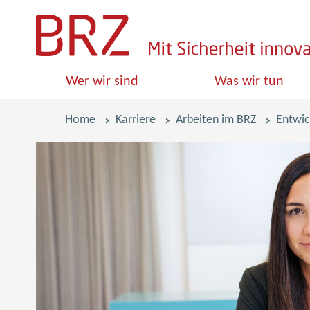
S
k
i
Wer wir sind
Was wir tun
p
l
Pfadnavigation
Home
Karriere
Arbeiten im BRZ
Entwic
i
n
k
s