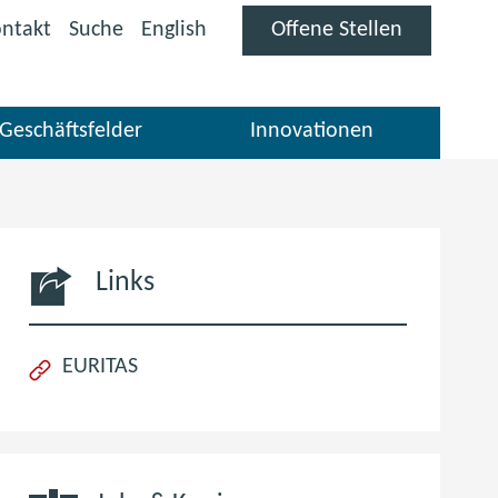
(öffnet
ntakt
Suche
English
Offene Stellen
im
neuen
Fenster)
Geschäftsfelder
Innovationen
Links
(öffnet
EURITAS
im
neuen
Fenster)