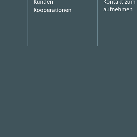
Kunden
Kontakt zum
d
aufnehmen
Kooperationen
z
u
r
ü
c
k