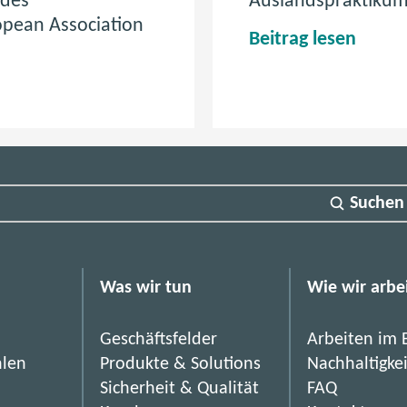
 des
Auslandspraktikum
pean Association
E
Beitrag lesen
i
n
m
a
l
N
Suchen
o
r
w
e
Was wir tun
Wie wir arbe
g
e
Geschäftsfelder
Arbeiten im 
n
hlen
Produkte & Solutions
Nachhaltigke
u
Sicherheit & Qualität
FAQ
n