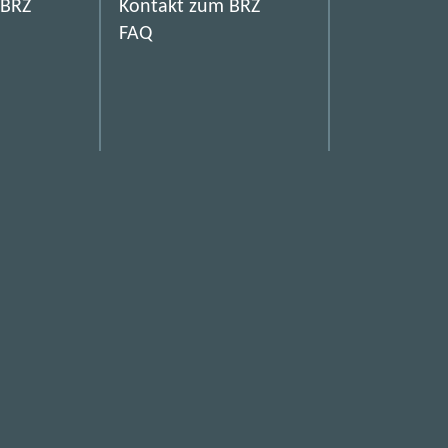
u
 BRZ
Kontakt zum BRZ
n
FAQ
d
z
u
r
ü
c
k