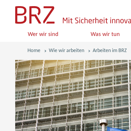
S
k
i
Wer wir sind
Was wir tun
p
l
Pfadnavigation
Home
Wie wir arbeiten
Arbeiten im BRZ
i
n
k
s