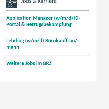
Jobs & Karriere
Application Manager (w/m/d) KI-
(
Portal & Betrugsbekämpfung
ö
f
Lehrling (w/m/d) Bürokauffrau/-
f
(
mann
n
ö
e
f
t
(
Weitere Jobs im BRZ
f
i
ö
n
m
f
e
n
f
t
e
n
i
u
e
m
e
t
n
n
i