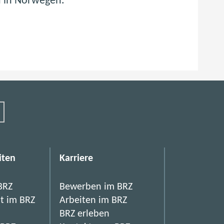
 in Norwegen.
n
m
a
l
N
o
r
w
e
iten
Karriere
g
e
BRZ
Bewerben im BRZ
it im BRZ
Arbeiten im BRZ
n
BRZ erleben