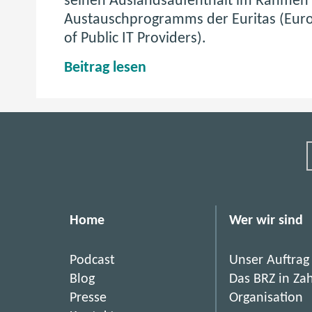
seinen Auslandsaufenthalt im Rahmen
t
Austauschprogramms der Euritas (Euro
d
of Public IT Providers).
e
M
Beitrag lesen
r
i
E
t
d
u
e
r
r
E
i
u
t
r
Home
Wer wir sind
a
i
t
s
Podcast
Unser Auftrag
a
Blog
Das BRZ in Za
n
s
Presse
Organisation
n