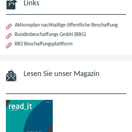
Links
(öffnet
Aktionsplan nachhaltige öffentliche Beschaffung
im
(öffnet
Bundesbeschaffungs GmbH (BBG)
neuen
im
BRZ Beschaffungsplattform
Fenste
neuen
Fenster)
Lesen Sie unser Magazin