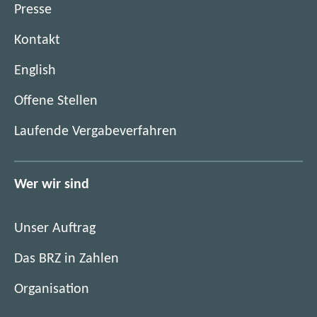
Presse
Kontakt
English
(
Offene Stellen
ö
(
Laufende Vergabeverfahren
f
ö
f
f
n
f
Wer wir sind
e
n
t
e
i
Unser Auftrag
t
m
i
Das BRZ in Zahlen
n
m
e
Organisation
n
u
e
e