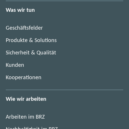
u
n
Was wir tun
e
F
n
e
F
n
Geschäftsfelder
e
s
n
Produkte & Solutions
t
s
e
Sicherheit & Qualität
t
r
e
)
Kunden
r
)
Kooperationen
Wie wir arbeiten
Arbeiten im BRZ