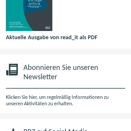
p
(
Aktuelle Ausgabe von read_it als PDF
d
ö
f
f
6
f
,
n
Abonnieren Sie unseren
0
e
Newsletter
M
t
B
i
m
Klicken Sie hier, um regelmäßig Informationen zu
n
unseren Aktivitäten zu erhalten.
e
u
e