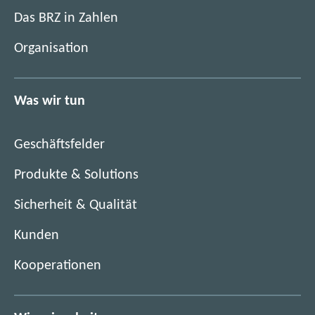
m
i
Das BRZ in Zahlen
n
m
e
Organisation
n
u
e
e
u
n
Was wir tun
e
F
n
e
F
n
Geschäftsfelder
e
s
n
Produkte & Solutions
t
s
e
Sicherheit & Qualität
t
r
e
)
Kunden
r
)
Kooperationen