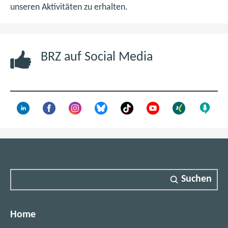
n
unseren Aktivitäten zu erhalten.
e
u
e
BRZ auf Social Media
n
F
e
n
s
t
e
r
)
Suchen
Home