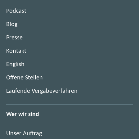
Podcast
Blog
Presse
Kontakt
English
(
Offene Stellen
ö
(
Laufende Vergabeverfahren
f
ö
f
f
n
f
Wer wir sind
e
n
t
e
i
Unser Auftrag
t