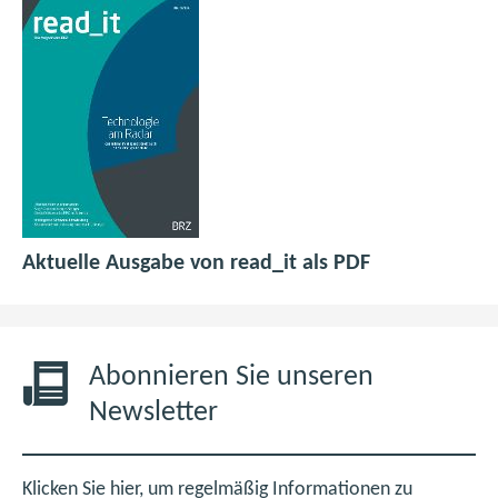
p
(
Aktuelle Ausgabe von read_it als PDF
d
ö
f
f
6
f
,
n
Abonnieren Sie unseren
0
e
Newsletter
M
t
B
i
m
Klicken Sie hier, um regelmäßig Informationen zu