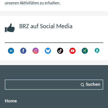
n
unseren Aktivitäten zu erhalten.
e
u
e
BRZ auf Social Media
n
F
e
n
s
t
e
r
)
Suchen
Home