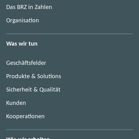
m
i
Das BRZ in Zahlen
n
m
e
Organisation
n
u
e
e
u
n
Was wir tun
e
F
n
e
F
n
Geschäftsfelder
e
s
n
Produkte & Solutions
t
s
e
Sicherheit & Qualität
t
r
e
)
Kunden
r
)
Kooperationen