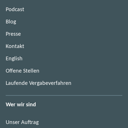
Podcast
Blog
Presse
Kontakt
English
(
Offene Stellen
ö
(
Laufende Vergabeverfahren
f
ö
f
f
n
f
Wer wir sind
e
n
t
e
i
Unser Auftrag
t