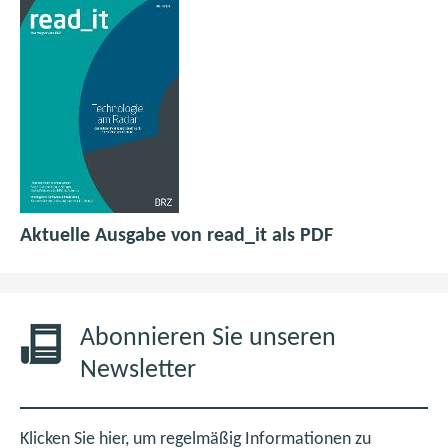
p
(
Aktuelle Ausgabe von read_it als PDF
d
ö
f
f
6
f
,
n
Abonnieren Sie unseren
0
e
Newsletter
M
t
B
i
m
Klicken Sie hier, um regelmäßig Informationen zu