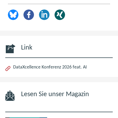
Link
(öffnet
DataXcellence Konferenz 2026 feat. AI
im
neuen
Fenster)
Lesen Sie unser Magazin