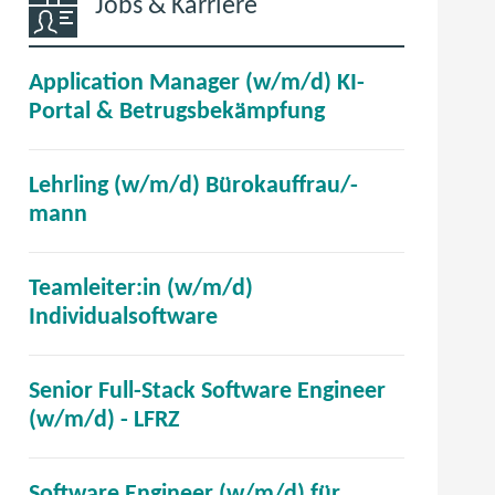
Jobs & Karriere
Application Manager (w/m/d) KI-
(
Portal & Betrugsbekämpfung
ö
f
Lehrling (w/m/d) Bürokauffrau/-
f
(
mann
n
ö
e
f
t
Teamleiter:in (w/m/d)
f
i
(
Individualsoftware
n
m
ö
e
n
f
t
Senior Full-Stack Software Engineer
e
f
i
(
(w/m/d) - LFRZ
u
n
m
ö
e
e
n
f
n
t
Software Engineer (w/m/d) für