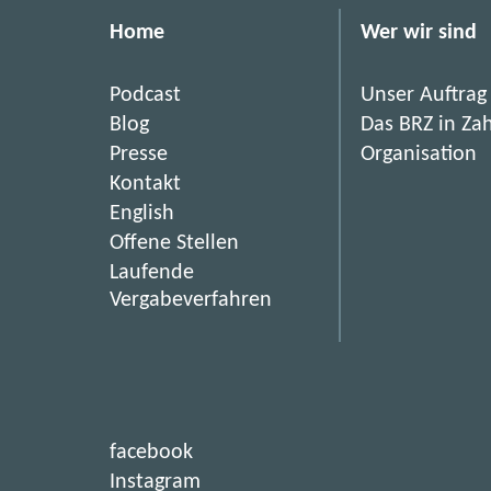
o
Home
Wer wir sind
n
n
Podcast
Unser Auftrag
e
Blog
Das BRZ in Za
c
Presse
Organisation
t
Kontakt
|
English
M
(
Offene Stellen
e
ö
Laufende
e
f
(
Vergabeverfahren
t
f
ö
-
n
f
U
e
f
p
t
n
i
G
e
(
facebook
m
t
e
ö
(
Instagram
n