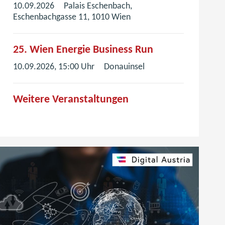
r
F
10.09.2026
Palais Eschenbach,
s
)
e
Eschenbachgasse 11, 1010 Wien
t
n
e
s
r
25. Wien Energie Business Run
t
)
10.09.2026, 15:00 Uhr
Donauinsel
e
r
)
Weitere Veranstaltungen