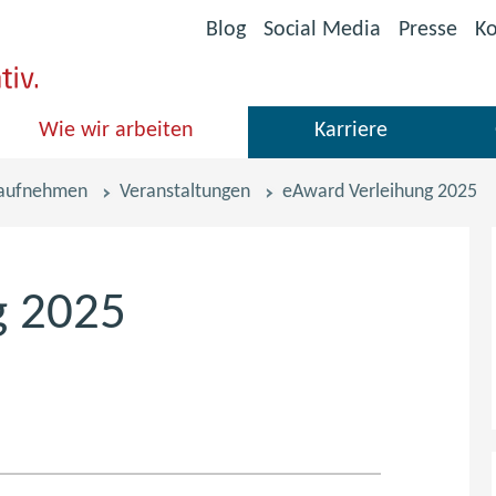
(öffnet
Blog
Social Media
Presse
Ko
im
neuen
Fenster)
Wie wir arbeiten
Karriere
 aufnehmen
Veranstaltungen
eAward Verleihung 2025
g 2025