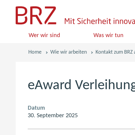
S
k
i
Wer wir sind
Was wir tun
p
l
Pfadnavigation
Home
Wie wir arbeiten
Kontakt zum BRZ
i
n
k
eAward Verleihun
s
Datum
30. September 2025