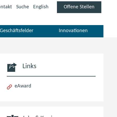
(öffnet
ntakt
Suche
English
Offene Stellen
im
neuen
Fenster)
Geschäftsfelder
Innovationen
Links
(öffnet
eAward
im
neuen
Fenster)