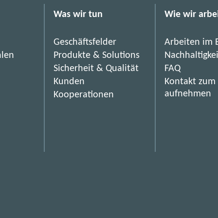
h
Was wir tun
Wie wir arbe
o
l
Geschäftsfelder
Arbeiten im 
d
hlen
Produkte & Solutions
Nachhaltigke
e
Sicherheit & Qualität
FAQ
r
Kunden
Kontakt zum
-
aufnehmen
Kooperationen
F
o
r
u
m
-
V
i
r