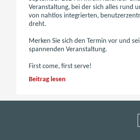
Veranstaltung, bei der sich alles rund 
von nahtlos integrierten, benutzerzentr
dreht.
Merken Sie sich den Termin vor und seie
spannenden Veranstaltung.
First come, first serve!
B
Beitrag lesen
R
Z
D
i
g
i
C