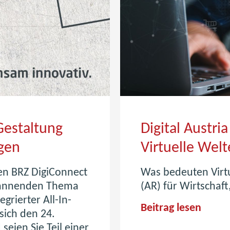
Gestaltung
Digital Austri
ngen
Virtuelle Wel
en BRZ DigiConnect
Was bedeuten Virtu
spannenden Thema
(AR) für Wirtschaf
egrierter All-In-
D
Beitrag lesen
sich den 24.
i
eien Sie Teil einer