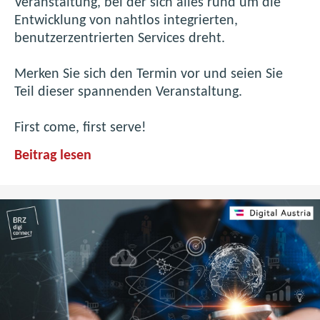
Veranstaltung, bei der sich alles rund um die
Entwicklung von nahtlos integrierten,
benutzerzentrierten Services dreht.
Merken Sie sich den Termin vor und seien Sie
Teil dieser spannenden Veranstaltung.
First come, first serve!
B
Beitrag lesen
R
Z
D
i
g
i
C
o
n