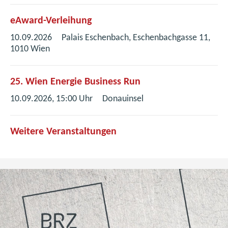
e
e
n
s
u
r
F
eAward-Verleihung
t
e
)
e
e
10.09.2026
Palais Eschenbach, Eschenbachgasse 11,
n
n
r
1010 Wien
F
s
)
e
t
n
25. Wien Energie Business Run
e
s
r
10.09.2026, 15:00 Uhr
Donauinsel
t
)
e
r
Weitere Veranstaltungen
)