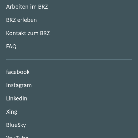
Arbeiten im BRZ
BRZ erleben
Kontakt zum BRZ
FAQ
(
facebook
ö
(
Instagram
f
ö
f
(
LinkedIn
f
n
ö
f
e
(
Xing
f
n
t
ö
f
e
(
BlueSky
i
f
n
t
ö
m
f
e