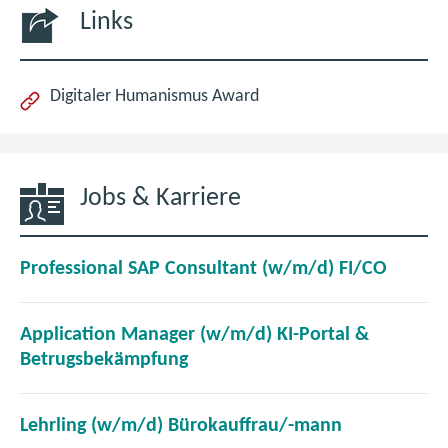
Links
(öffnet
Digitaler Humanismus Award
im
neuen
Fenster)
Jobs & Karriere
(
Professional SAP Consultant (w/m/d) FI/CO
ö
f
Application Manager (w/m/d) KI-Portal &
f
(
Betrugsbekämpfung
n
ö
e
f
t
(
Lehrling (w/m/d) Bürokauffrau/-mann
f
i