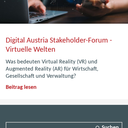
n
e
c
t
|
Digital Austria Stakeholder-Forum -
M
e
Virtuelle Welten
e
Was bedeuten Virtual Reality (VR) und
t
Augmented Reality (AR) für Wirtschaft,
-
Gesellschaft und Verwaltung?
U
p
D
Beitrag lesen
G
i
e
g
s
i
t
t
a
a
l
Suchen