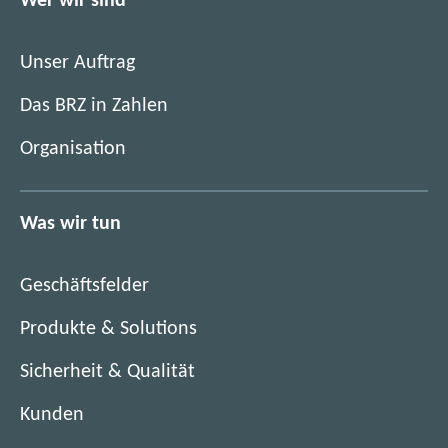
Wer wir sind
e
n
t
e
i
Unser Auftrag
t
m
i
Das BRZ in Zahlen
n
m
e
Organisation
n
u
e
e
u
n
Was wir tun
e
F
n
e
F
n
Geschäftsfelder
e
s
n
Produkte & Solutions
t
s
e
Sicherheit & Qualität
t
r
e
)
Kunden
r