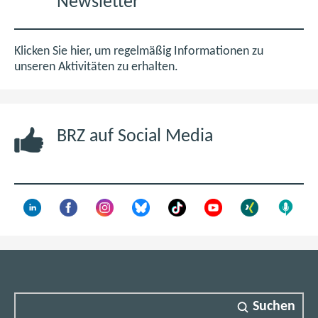
Newsletter
M
t
B
i
m
Klicken Sie hier, um regelmäßig Informationen zu
n
unseren Aktivitäten zu erhalten.
e
u
e
BRZ auf Social Media
n
F
e
n
s
t
e
r
)
Suchen