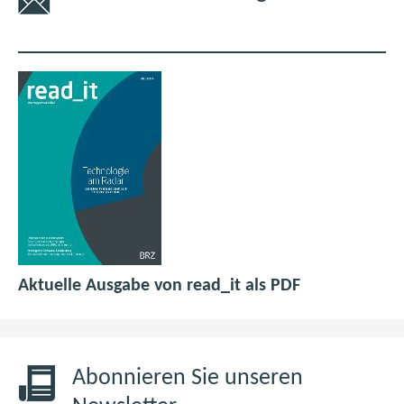
p
(
Aktuelle Ausgabe von read_it als PDF
d
ö
f
f
6
f
,
n
Abonnieren Sie unseren
0
e