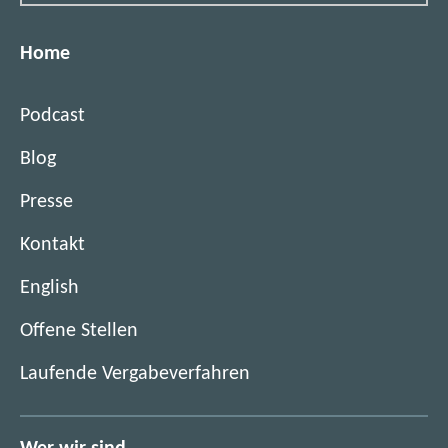
Home
Podcast
Blog
Presse
Kontakt
English
(
Offene Stellen
ö
(
Laufende Vergabeverfahren
f
ö
f
f
n
f