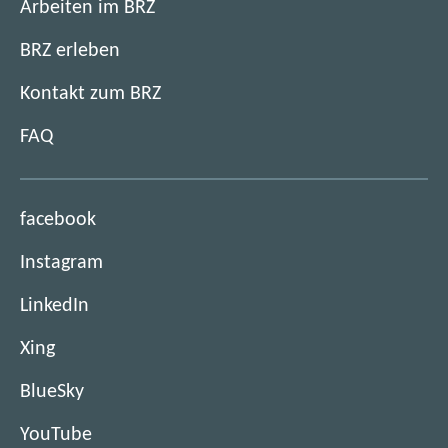
Arbeiten im BRZ
BRZ erleben
Kontakt zum BRZ
FAQ
(
facebook
ö
(
Instagram
f
ö
f
(
LinkedIn
f
n
ö
f
e
(
Xing
f
n
t
ö
f
e
(
BlueSky
i
f
n
t
ö
m
f
e
(
YouTube
i
f
n
n