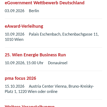
e
e
eGovernment Wettbewerb Deutschland
F
m
s
u
r
e
03.09.2026
Berlin
n
t
e
)
n
e
e
n
s
u
r
F
eAward-Verleihung
t
e
)
e
e
10.09.2026
Palais Eschenbach, Eschenbachgasse 11,
n
n
r
1010 Wien
F
s
)
e
t
n
25. Wien Energie Business Run
e
s
r
10.09.2026, 15:00 Uhr
Donauinsel
t
)
e
r
pma focus 2026
)
15.10.2026
Austria Center Vienna, Bruno-Kreisky-
Platz 1, 1220 Wien oder online