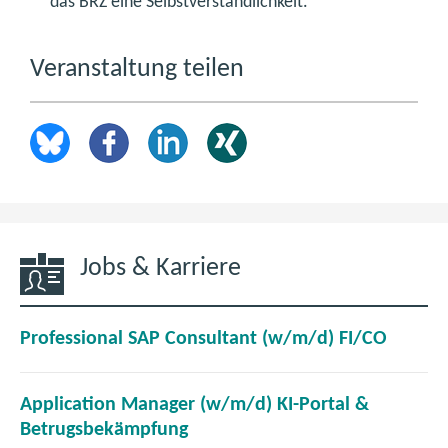
das BRZ eine Selbstverständlichkeit.
Veranstaltung teilen
Jobs & Karriere
(
Professional SAP Consultant (w/m/d) FI/CO
ö
f
Application Manager (w/m/d) KI-Portal &
f
(
Betrugsbekämpfung
n