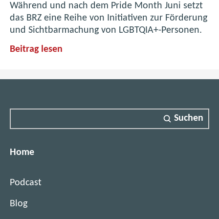
Während und nach dem Pride Month Juni setzt
das BRZ eine Reihe von Initiativen zur Förderung
und Sichtbarmachung von LGBTQIA+-Personen.
B
Beitrag lesen
R
Z
i
s
t
Suchen
P
r
i
Home
d
e
Podcast
-
A
Blog
l