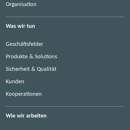
Organisation
n
u
e
e
u
n
Was wir tun
e
F
n
e
F
n
Geschäftsfelder
e
s
n
Produkte & Solutions
t
s
e
Sicherheit & Qualität
t
r
e
)
Kunden
r
)
Kooperationen
Wie wir arbeiten