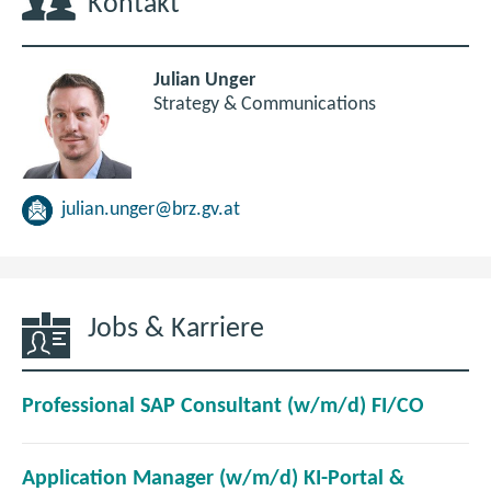
Kontakt
Julian Unger
Strategy & Communications
julian.unger@brz.gv.at
Jobs & Karriere
(
Professional SAP Consultant (w/m/d) FI/CO
ö
f
Application Manager (w/m/d) KI-Portal &
f