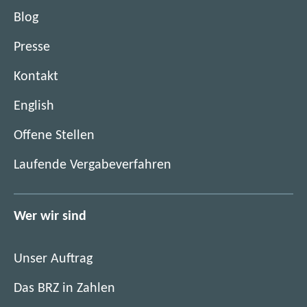
e
t
n
Blog
n
e
F
s
r
Presse
e
t
)
n
e
Kontakt
s
r
t
English
)
e
(
r
Offene Stellen
ö
)
(
Laufende Vergabeverfahren
f
ö
f
f
n
f
Wer wir sind
e
n
t
e
i
Unser Auftrag
t
m
i
Das BRZ in Zahlen
n
m
e