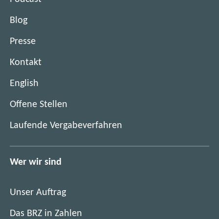
Blog
Presse
Kontakt
English
(
Offene Stellen
ö
(
Laufende Vergabeverfahren
f
ö
f
f
n
f
Wer wir sind
e
n
t
e
i
Unser Auftrag
t
m
i
Das BRZ in Zahlen
n