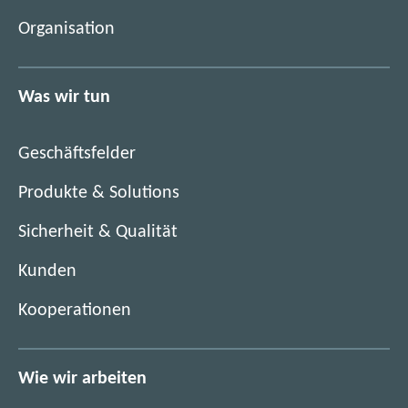
m
e
Organisation
n
u
e
e
u
n
Was wir tun
e
F
n
e
F
n
Geschäftsfelder
e
s
n
Produkte & Solutions
t
s
e
Sicherheit & Qualität
t
r
e
)
Kunden
r
)
Kooperationen
Wie wir arbeiten