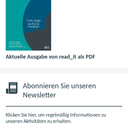
p
(
Aktuelle Ausgabe von read_it als PDF
d
ö
f
f
6
f
,
n
Abonnieren Sie unseren
0
e
Newsletter
M
t
B
i
m
Klicken Sie hier, um regelmäßig Informationen zu
n
unseren Aktivitäten zu erhalten.