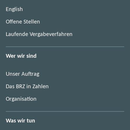
English
(
Offene Stellen
ö
(
Laufende Vergabeverfahren
f
ö
f
f
n
f
Wer wir sind
e
n
t
e
i
Unser Auftrag
t
m
i
Das BRZ in Zahlen
n
m
e
Organisation
n
u
e
e
u
n
Was wir tun
e
F
n