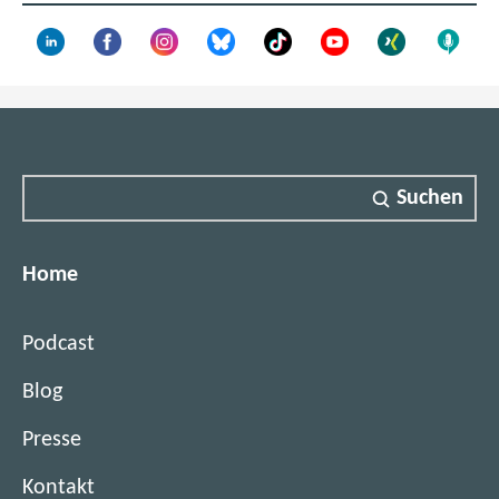
n
s
t
e
r
)
Suchen
Home
Podcast
Blog
Presse
Kontakt