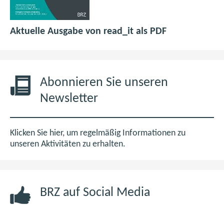
p
(
Aktuelle Ausgabe von read_it als PDF
d
ö
f
f
6
f
,
n
Abonnieren Sie unseren
0
e
Newsletter
M
t
B
i
m
Klicken Sie hier, um regelmäßig Informationen zu
n
unseren Aktivitäten zu erhalten.
e
u
e
BRZ auf Social Media
n
F
e