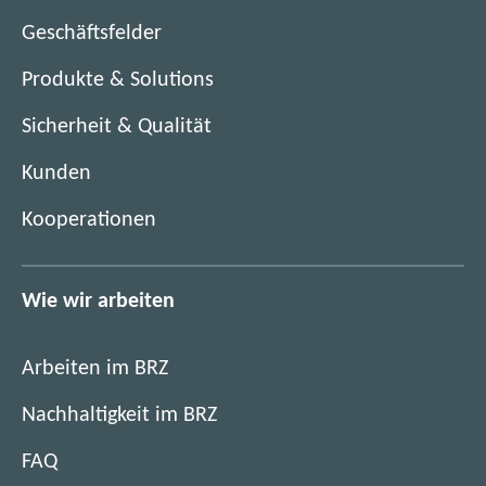
e
F
n
Geschäftsfelder
e
s
n
Produkte & Solutions
t
s
e
Sicherheit & Qualität
t
r
e
)
Kunden
r
)
Kooperationen
Wie wir arbeiten
Arbeiten im BRZ
Nachhaltigkeit im BRZ
FAQ