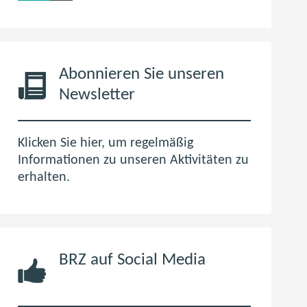
6
f
,
n
0
e
M
t
B
i
Abonnieren Sie unseren
m
Newsletter
n
e
u
Klicken Sie hier, um regelmäßig
e
Informationen zu unseren Aktivitäten zu
n
erhalten.
F
e
n
s
BRZ auf Social Media
t
e
r