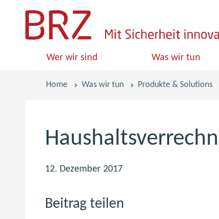
S
k
i
Wer wir sind
Was wir tun
p
l
Pfadnavigation
Home
Was wir tun
Produkte & Solutions
i
n
k
Haushaltsverrech
s
12. Dezember 2017
Beitrag teilen