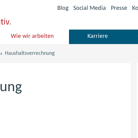
(öffnet
Blog
Social Media
Presse
Ko
im
neuen
Fenster)
Wie wir arbeiten
Karriere
Haushaltsverrechnung
nung