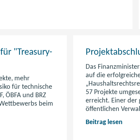
für "Treasury-
Projektabschl
Das Finanzministe
auf die erfolgreic
fekte, mehr
„Haushaltsrechtsre
siko für technische
57 Projekte umgese
MF, ÖBFA und BRZ
erreicht. Einer de
-Wettbewerbs beim
öffentlichen Verwal
P
Beitrag lesen
r
o