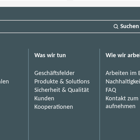
j
e
k
Suchen
t
a
b
Was wir tun
Wie wir arbe
s
c
Geschäftsfelder
Arbeiten im 
h
hlen
Produkte & Solutions
Nachhaltigke
l
Sicherheit & Qualität
FAQ
u
Kunden
Kontakt zum
s
aufnehmen
Kooperationen
s
H
a
u