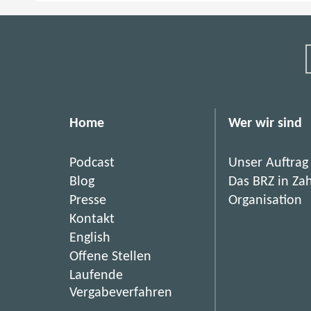
t
e
r
n
a
t
i
Home
Wer wir sind
o
n
Podcast
Unser Auftrag
a
Blog
Das BRZ in Za
l
Presse
Organisation
e
Kontakt
A
English
u
(
Offene Stellen
s
ö
Laufende
z
f
(
Vergabeverfahren
e
f
ö