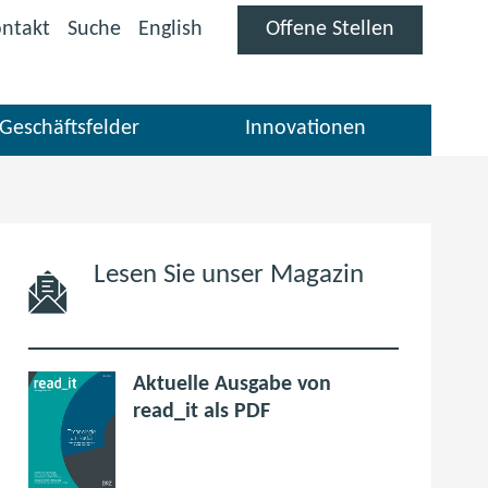
(öffnet
ntakt
Suche
English
Offene Stellen
im
neuen
Fenster)
Geschäftsfelder
Innovationen
Lesen Sie unser Magazin
Aktuelle Ausgabe von
p
(
read_it als PDF
d
ö
f
f