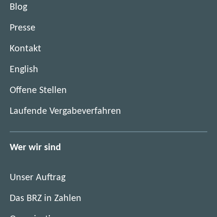
Blog
a
i
Presse
n
:
Kontakt
T
English
h
e
(
Offene Stellen
o
ö
d
(
Laufende Vergabeverfahren
f
d
ö
f
c
f
n
o
f
Wer wir sind
e
u
n
t
p
e
i
Unser Auftrag
l
t
m
e
i
Das BRZ in Zahlen
n
?
m
e