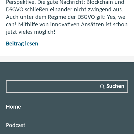
Perspektive. Die gute Nachricht: Blockchain und
o
DSGVO schließen einander nicht zwingend aus.
n
Auch unter dem Regime der DSGVO gilt: Yes, we
s
can! Mithilfe von innovativen Ansätzen ist schon
-
jetzt vieles möglich!
T
o
D
Beitrag lesen
o
S
l
G
V
O
&
Suchen
B
l
o
Home
c
k
Podcast
c
h