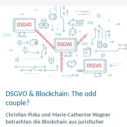
n
t
r
a
l
e
s
K
o
m
m
u
n
DSGVO & Blockchain: The odd
i
k
couple?
a
Christian Piska und Marie-Catherine Wagner
t
betrachten die Blockchain aus juristischer
i