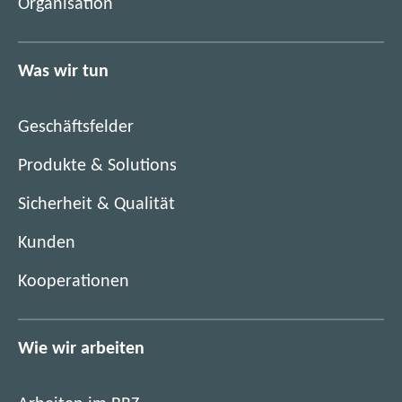
Organisation
n
u
e
e
u
n
Was wir tun
e
F
n
e
F
n
Geschäftsfelder
e
s
n
Produkte & Solutions
t
s
e
Sicherheit & Qualität
t
r
e
)
Kunden
r
)
Kooperationen
Wie wir arbeiten