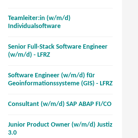
n
ö
e
f
t
Teamleiter:in (w/m/d)
f
i
(
Individualsoftware
n
m
ö
e
n
f
t
Senior Full-Stack Software Engineer
e
f
i
(
(w/m/d) - LFRZ
u
n
m
ö
e
e
n
f
n
t
Software Engineer (w/m/d) für
e
f
F
i
(
Geoinformationssysteme (GIS) - LFRZ
u
n
e
m
ö
e
e
n
n
f
n
t
(
Consultant (w/m/d) SAP ABAP FI/CO
s
e
f
F
i
ö
t
u
n
e
m
f
e
e
e
Junior Product Owner (w/m/d) Justiz
n
n
f
r
n
t
(
3.0
s
e
n
)