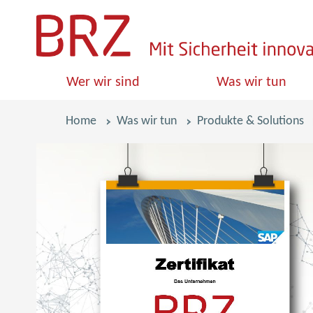
S
k
i
Wer wir sind
Was wir tun
p
l
Pfadnavigation
Home
Was wir tun
Produkte & Solutions
i
n
k
s