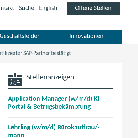
(öffnet
ntakt
Suche
English
Offene Stellen
im
neuen
Fenster)
Geschäftsfelder
Innovationen
rtifizierter SAP-Partner bestätigt
Stellenanzeigen
Application Manager (w/m/d) KI-
(
Portal & Betrugsbekämpfung
ö
f
Lehrling (w/m/d) Bürokauffrau/-
f
(
mann