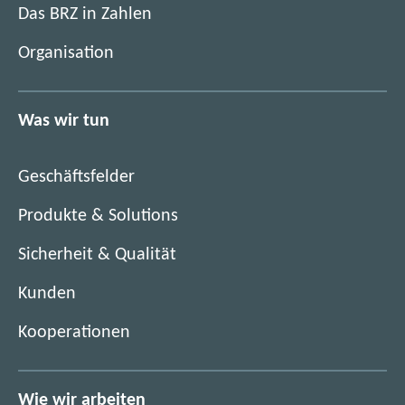
i
Das BRZ in Zahlen
n
m
e
Organisation
n
u
e
e
u
n
Was wir tun
e
F
n
e
F
n
Geschäftsfelder
e
s
n
Produkte & Solutions
t
s
e
Sicherheit & Qualität
t
r
e
)
Kunden
r
)
Kooperationen
Wie wir arbeiten