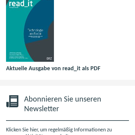
p
(
Aktuelle Ausgabe von read_it als PDF
d
ö
f
f
6
f
,
n
Abonnieren Sie unseren
0
e
Newsletter
M
t
B
i
m
Klicken Sie hier, um regelmäßig Informationen zu