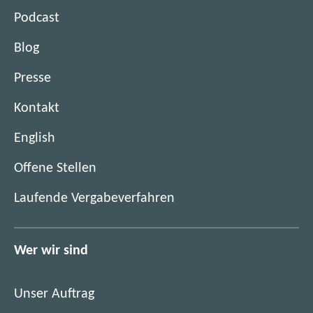
Podcast
Blog
Presse
Kontakt
English
(
Offene Stellen
ö
(
Laufende Vergabeverfahren
f
ö
f
f
n
f
Wer wir sind
e
n
t
e
i
Unser Auftrag
t
m