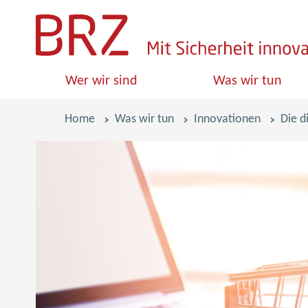
S
k
i
Wer wir sind
Was wir tun
p
l
Pfadnavigation
Home
Was wir tun
Innovationen
Die d
i
n
k
s