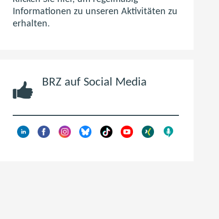
e
Informationen zu unseren Aktivitäten zu
n
erhalten.
F
e
n
s
BRZ auf Social Media
t
e
r
)