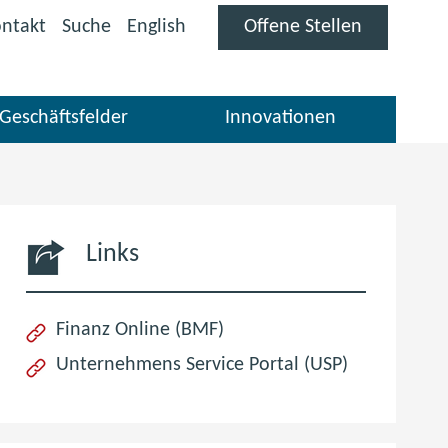
(öffnet
ntakt
Suche
English
Offene Stellen
im
neuen
Fenster)
Geschäftsfelder
Innovationen
Links
(öffnet
Finanz Online (BMF)
im
(öffnet
Unternehmens Service Portal (USP)
neuen
im
Fenster)
neuen
Fenster)