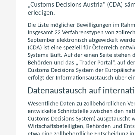
„Customs Decisions Austria“ (CDA) sämtl
erledigen.
Die Liste möglicher Bewilligungen im Rahme
Insgesamt 22 Verfahrenstypen von zollrech
September elektronisch abgewickelt werd
(CDA) ist eine speziell für Österreich entwi
Systems läuft. Auf der einen Seite stehen
Behörden und das „
Trader Portal
“, auf de
Customs Decisions System
der Europäisch
erfolgt der Informationsaustausch über eine
Datenaustausch auf internat
Wesentliche Daten zu zollbehördlichen V
entwickelte Schnittstelle zwischen den na
Customs Decisions
System) ausgetauscht w
Wirtschaftsbeteiligten, Behörden und Ent
etwa eine zollbehördliche Entscheidung in 