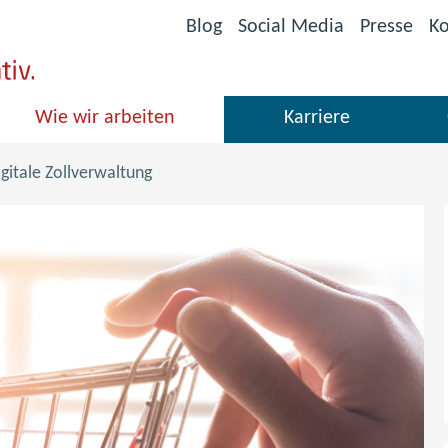
(öffnet
Blog
Social Media
Presse
Ko
im
neuen
Fenster)
Wie wir arbeiten
Karriere
igitale Zollverwaltung