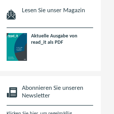
Lesen Sie unser Magazin
Aktuelle Ausgabe von
p
(
read_it als PDF
d
ö
f
f
6
f
,
n
0
e
M
t
B
i
Abonnieren Sie unseren
m
Newsletter
n
e
u
Klicken Sie hier, um regelmäßig