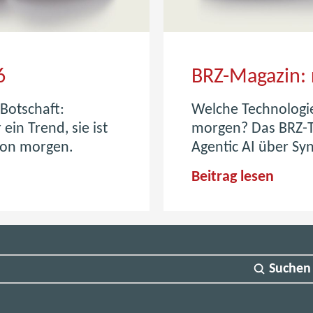
6
BRZ-Magazin: 
 Botschaft:
Welche Technologie
 ein Trend, sie ist
morgen? Das BRZ-Te
 von morgen.
Agentic AI über Syn
B
Beitrag lesen
R
Z
-
M
Suchen
a
g
a