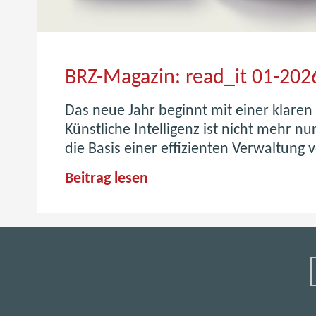
BRZ-Magazin: read_it 01-202
Das neue Jahr beginnt mit einer klaren
Künstliche Intelligenz ist nicht mehr nur
die Basis einer effizienten Verwaltung
B
Beitrag lesen
R
Z
-
M
a
g
a