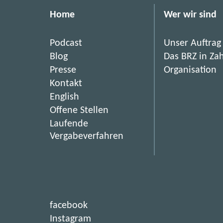
z
Home
Wer wir sind
i
n
Podcast
Unser Auftrag
:
Blog
Das BRZ in Za
r
Presse
Organisation
e
Kontakt
a
English
d
(
Offene Stellen
_
ö
Laufende
i
f
(
Vergabeverfahren
t
f
ö
0
n
f
1
e
f
-
t
n
i
2
e
(
facebook
m
t
0
ö
(
Instagram
n
i