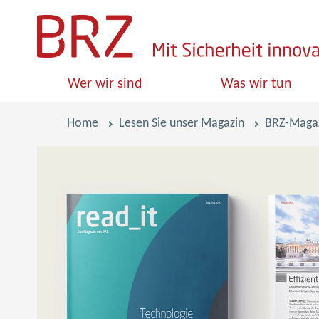
S
k
i
Wer wir sind
Was wir tun
p
l
Pfadnavigation
Home
Lesen Sie unser Magazin
BRZ-Magaz
i
n
k
s