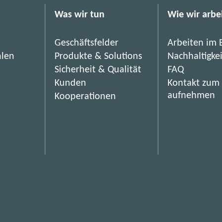
z
Was wir tun
Wie wir arbe
i
n
Geschäftsfelder
Arbeiten im 
:
hlen
Produkte & Solutions
Nachhaltigke
r
Sicherheit & Qualität
FAQ
e
Kunden
Kontakt zum
a
aufnehmen
Kooperationen
d
_
i
t
0
2
-
2
0