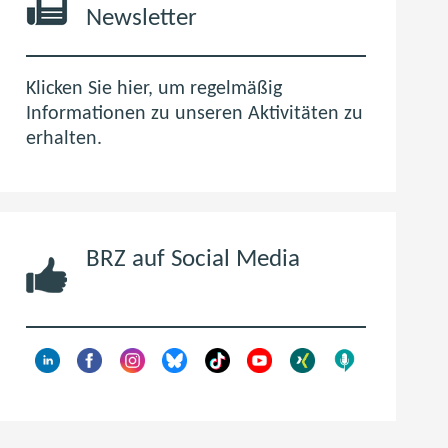
m
Newsletter
n
e
u
Klicken Sie hier, um regelmäßig
e
Informationen zu unseren Aktivitäten zu
n
erhalten.
F
e
n
s
BRZ auf Social Media
t
e
r
)