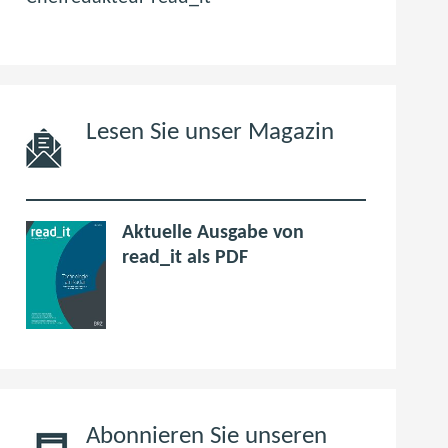
Lesen Sie unser Magazin
Aktuelle Ausgabe von
p
(
read_it als PDF
d
ö
f
f
6
f
,
n
0
e
M
t
B
i
Abonnieren Sie unseren