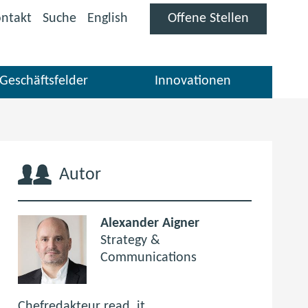
(öffnet
ntakt
Suche
English
Offene Stellen
im
neuen
Fenster)
Geschäftsfelder
Innovationen
Autor
Alexander Aigner
Strategy &
Communications
Chefredakteur read_it