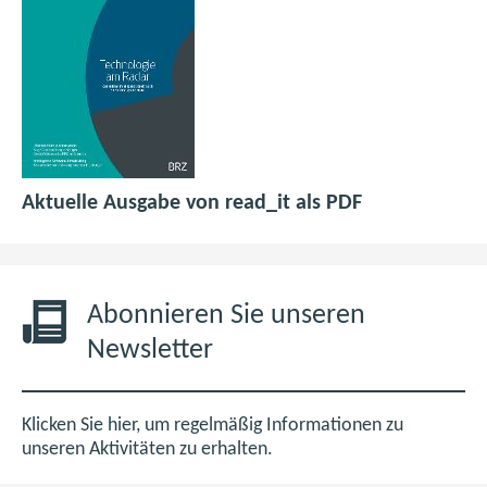
p
(
Aktuelle Ausgabe von read_it als PDF
d
ö
f
f
6
f
,
n
Abonnieren Sie unseren
0
e
Newsletter
M
t
B
i
m
Klicken Sie hier, um regelmäßig Informationen zu
n
unseren Aktivitäten zu erhalten.
e