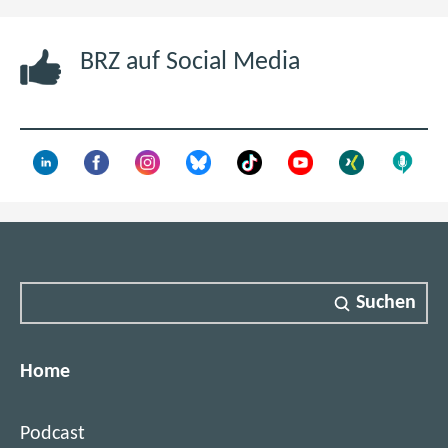
u
e
BRZ auf Social Media
n
F
e
n
s
t
e
r
)
Suchen
Home
Podcast