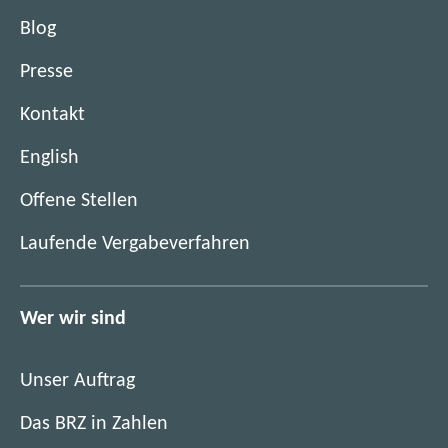
Blog
Presse
Kontakt
English
(
Offene Stellen
ö
(
Laufende Vergabeverfahren
f
ö
f
f
n
f
Wer wir sind
e
n
t
e
i
Unser Auftrag
t
m
i
Das BRZ in Zahlen
n
m