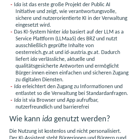
I
da
ist das erste große Projekt der Public AI
Initiative und zeigt, wie verantwortungsvolle,
sichere und nutzerorientierte KI in der Verwaltung
eingesetzt wird.
Das KI-System hinter
ida
basiert auf der LLM as a
Service Plattform (LLMaaS) des BRZ und nutzt
ausschließlich geprüfte Inhalte von
oesterreich.gv.at und id-austria.gv.at. Dadurch
liefert
ida
verlässliche, aktuelle und
qualitätsgesicherte Antworten und ermöglicht
Bürger:innen einen einfachen und sicheren Zugang
zu digitalen Diensten.
Ida
erleichtert den Zugang zu Informationen und
entlastet so die Verwaltung bei Standardanfragen.
Ida
ist via Browser und App aufrufbar,
nutzerfreundlich und barrierefrei
Wie kann
ida
genutzt werden?
Die Nutzung ist kostenlos und nicht personalisiert.
Der KI-Assistent steht Bürgerinnen und Bürgern rund