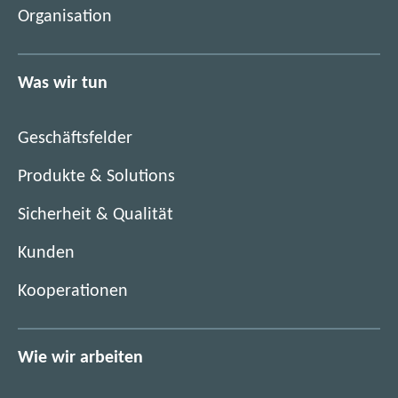
e
Organisation
n
u
e
e
u
n
Was wir tun
e
F
n
e
F
n
Geschäftsfelder
e
s
n
Produkte & Solutions
t
s
e
Sicherheit & Qualität
t
r
e
)
Kunden
r
)
Kooperationen
Wie wir arbeiten