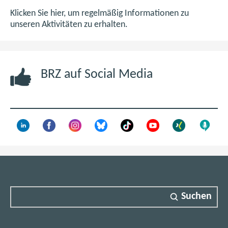
m
Klicken Sie hier, um regelmäßig Informationen zu
n
unseren Aktivitäten zu erhalten.
e
u
e
BRZ auf Social Media
n
F
e
n
s
t
e
r
)
Suchen