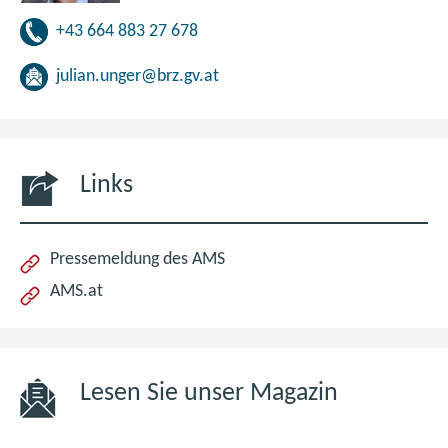
+43 664 883 27 678
julian.unger@brz.gv.at
Links
(öffnet
Pressemeldung des AMS
im
(öffnet
AMS.at
neuen
im
Fenster)
neuen
Fenster)
Lesen Sie unser Magazin