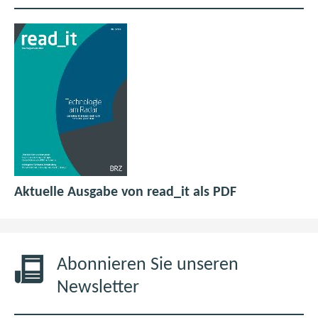
p
(
Aktuelle Ausgabe von read_it als PDF
d
ö
f
f
6
f
,
n
Abonnieren Sie unseren
0
e
Newsletter
M
t
B
i