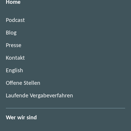
Home
Podcast
Blog
Presse
Kontakt
English
(
Offene Stellen
ö
(
Laufende Vergabeverfahren
f
ö
f
f
n
f
Wer wir sind
e
n
t