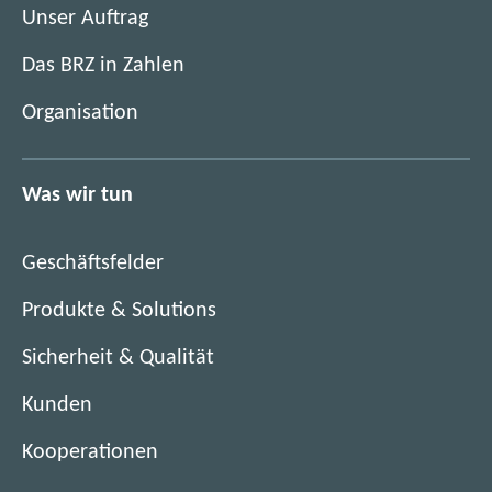
e
i
Unser Auftrag
t
m
i
Das BRZ in Zahlen
n
m
e
Organisation
n
u
e
e
u
n
Was wir tun
e
F
n
e
F
n
Geschäftsfelder
e
s
n
Produkte & Solutions
t
s
e
Sicherheit & Qualität
t
r
e
)
Kunden
r
)
Kooperationen