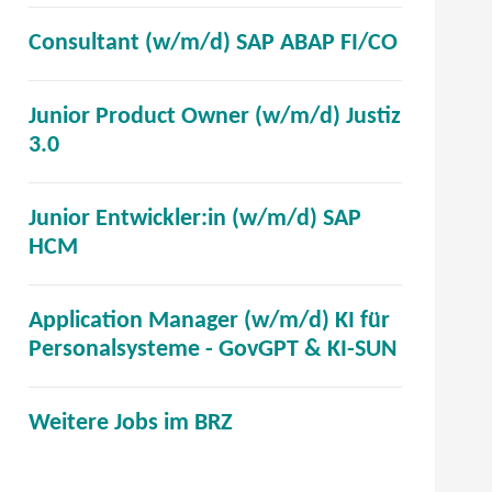
e
e
e
n
n
f
r
n
t
(
Consultant (w/m/d) SAP ABAP FI/CO
s
e
f
)
F
i
ö
t
u
n
e
m
f
e
e
e
Junior Product Owner (w/m/d) Justiz
n
n
f
r
n
t
(
3.0
s
e
n
)
F
i
ö
t
u
e
e
m
f
e
e
t
Junior Entwickler:in (w/m/d) SAP
n
n
f
r
n
i
(
HCM
s
e
n
)
F
m
ö
t
u
e
e
n
f
e
e
t
Application Manager (w/m/d) KI für
n
e
f
r
n
i
(
Personalsysteme - GovGPT & KI-SUN
s
u
n
)
F
m
ö
t
e
e
e
n
f
e
n
t
(
Weitere Jobs im BRZ
n
e
f
r
F
i
ö
s
u
n
)
e
m
f
t
e
e