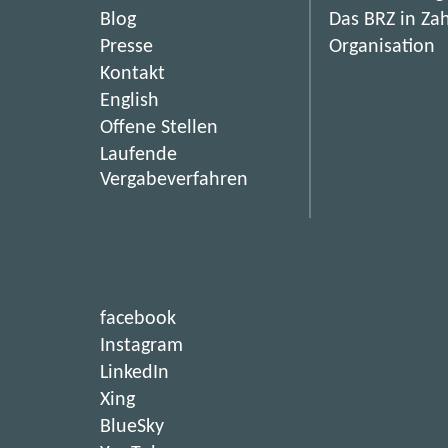
Blog
Das BRZ in Za
Presse
Organisation
Kontakt
English
(
Offene Stellen
ö
Laufende
f
(
Vergabeverfahren
f
ö
n
f
e
f
t
n
i
e
(
facebook
m
t
ö
(
Instagram
n
i
f
ö
(
LinkedIn
e
m
f
f
ö
(
Xing
u
n
n
f
f
ö
(
BlueSky
e
e
e
n
f