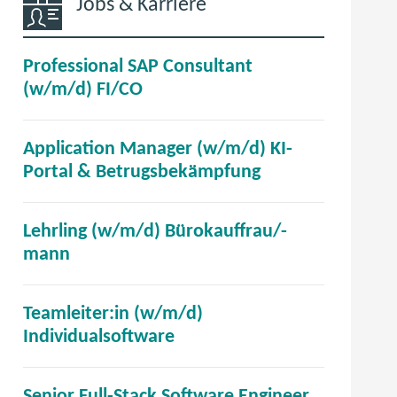
Jobs & Karriere
Professional SAP Consultant
(
(w/m/d) FI/CO
ö
f
Application Manager (w/m/d) KI-
f
(
Portal & Betrugsbekämpfung
n
ö
e
f
t
Lehrling (w/m/d) Bürokauffrau/-
f
i
(
mann
n
m
ö
e
n
f
t
Teamleiter:in (w/m/d)
e
f
i
(
Individualsoftware
u
n
m
ö
e
e
n
f
n
t
Senior Full-Stack Software Engineer