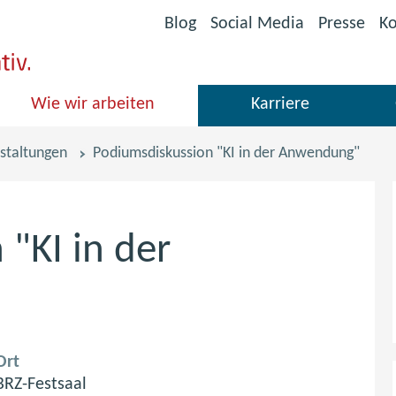
(öffnet
Blog
Social Media
Presse
Ko
im
neuen
Fenster)
Wie wir arbeiten
Karriere
staltungen
Podiumsdiskussion "KI in der Anwendung"
"KI in der
Ort
BRZ-Festsaal