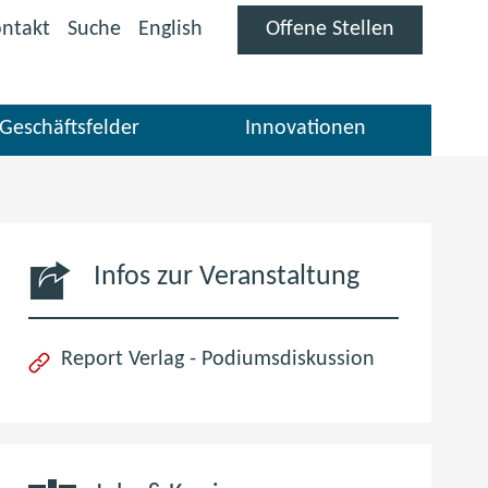
(öffnet
ntakt
Suche
English
Offene Stellen
im
neuen
Fenster)
Geschäftsfelder
Innovationen
Infos zur Veranstaltung
(öffnet
Report Verlag - Podiumsdiskussion
im
neuen
Fenster)