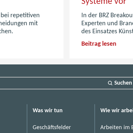
Systeme vor
 bei repetitiven
In der BRZ Breakou
cheidungen mit
Experten und Bran
chen.
des Einsatzes Künst
F
Beitrag lesen
o
r
u
m
Suchen
A
l
p
b
Was wir tun
Wie wir arbe
a
c
Geschäftsfelder
Arbeiten im 
h