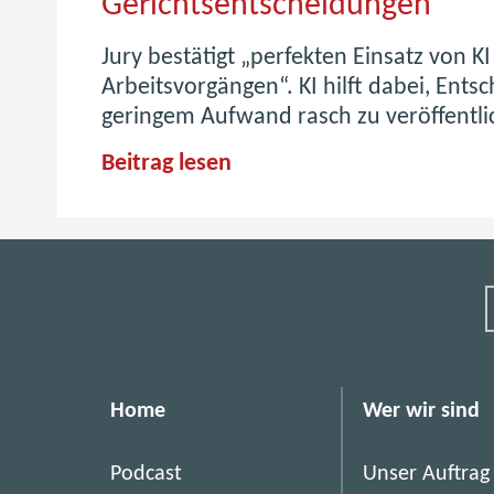
Gerichtsentscheidungen
Jury bestätigt „perfekten Einsatz von KI
Arbeitsvorgängen“. KI hilft dabei, Ents
geringem Aufwand rasch zu veröffentli
B
Beitrag lesen
M
J
u
n
d
B
R
Z
Home
Wer wir sind
g
e
Podcast
Unser Auftrag
w