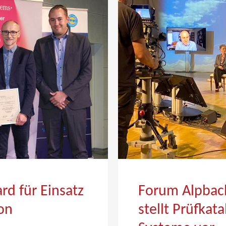
d für Einsatz
Forum Alpbac
on
stellt Prüfkat