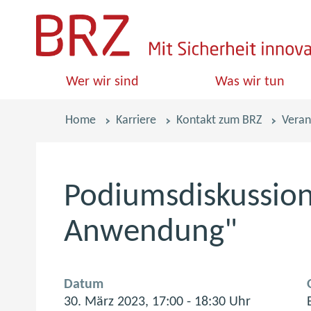
S
k
i
Wer wir sind
Was wir tun
p
l
Pfadnavigation
Home
Karriere
Kontakt zum BRZ
Veran
i
n
k
Podiumsdiskussion 
s
Anwendung"
Datum
30. März 2023, 17:00 - 18:30 Uhr