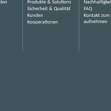
hlen
Produkte & Solutions
Nachhaltigke
:
Sicherheit & Qualität
FAQ
B
Kunden
Kontakt zum
u
aufnehmen
Kooperationen
n
d
e
s
r
e
c
h
e
n
z
e
n