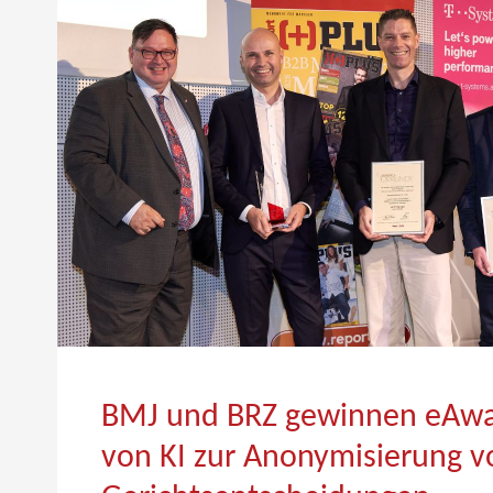
BMJ und BRZ gewinnen eAwar
von KI zur Anonymisierung v