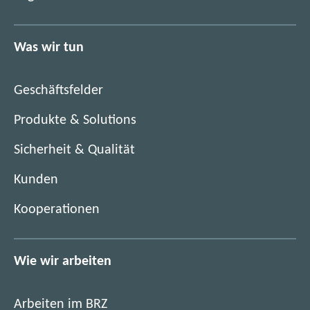
u
e
e
u
n
Was wir tun
e
F
n
e
F
n
Geschäftsfelder
e
s
n
Produkte & Solutions
t
s
e
Sicherheit & Qualität
t
r
e
)
Kunden
r
)
Kooperationen
Wie wir arbeiten
Arbeiten im BRZ