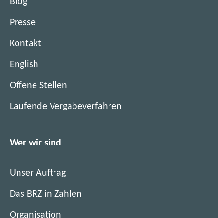
Blog
n
e
F
s
r
Presse
e
t
)
n
e
Kontakt
s
r
t
English
)
e
(
r
Offene Stellen
ö
)
(
Laufende Vergabeverfahren
f
ö
f
f
n
f
Wer wir sind
e
n
t
e
i
Unser Auftrag
t
m
i
Das BRZ in Zahlen
n
m
e
Organisation
n