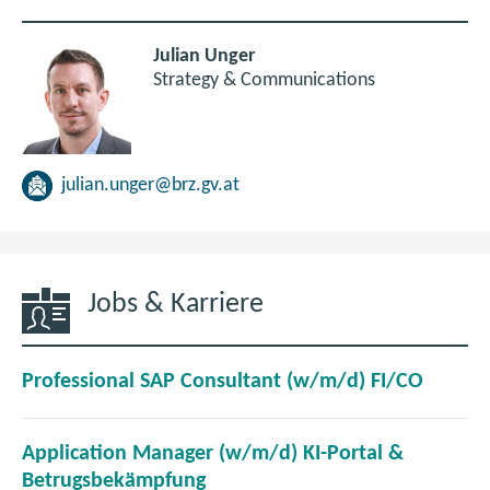
Julian Unger
Strategy & Communications
julian.unger@brz.gv.at
Jobs & Karriere
(
Professional SAP Consultant (w/m/d) FI/CO
ö
f
Application Manager (w/m/d) KI-Portal &
f
(
Betrugsbekämpfung
n