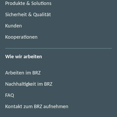
n
Produkte & Solutions
t
s
e
Sicherheit & Qualität
t
r
e
)
Kunden
r
)
Kooperationen
Wie wir arbeiten
Arbeiten im BRZ
Nachhaltigkeit im BRZ
FAQ
Kontakt zum BRZ aufnehmen