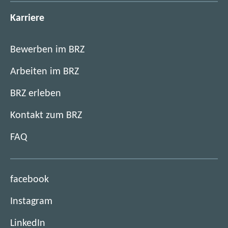
Karriere
Bewerben im BRZ
Arbeiten im BRZ
BRZ erleben
Kontakt zum BRZ
FAQ
(
facebook
ö
(
Instagram
f
ö
f
(
LinkedIn
f