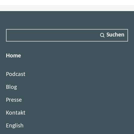
t
e
r
)
Suchen
Home
Podcast
Blog
Presse
Kontakt
English