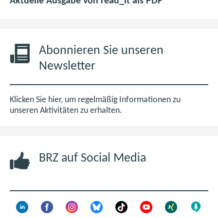
p
(
Aktuelle Ausgabe von read_it als PDF
d
ö
f
f
6
f
,
n
Abonnieren Sie unseren
0
e
Newsletter
M
t
B
i
m
Klicken Sie hier, um regelmäßig Informationen zu
n
unseren Aktivitäten zu erhalten.
e
u
e
BRZ auf Social Media
n
F
e
n
s