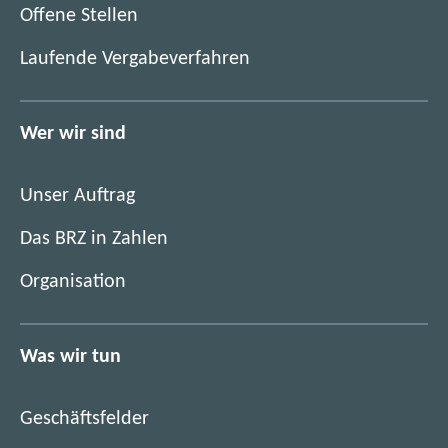
(
Offene Stellen
ö
(
Laufende Vergabeverfahren
f
ö
f
f
n
f
Wer wir sind
e
n
t
e
i
Unser Auftrag
t
m
i
Das BRZ in Zahlen
n
m
e
Organisation
n
u
e
e
u
n
Was wir tun
e
F
n
e
F
n
Geschäftsfelder
e
s