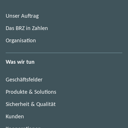
e
n
t
e
i
Unser Auftrag
t
m
i
Das BRZ in Zahlen
n
m
e
Organisation
n
u
e
e
u
n
Was wir tun
e
F
n
e
F
n
Geschäftsfelder
e
s
n
Produkte & Solutions
t
s
e
Sicherheit & Qualität
t
r
e
)
Kunden
r
)