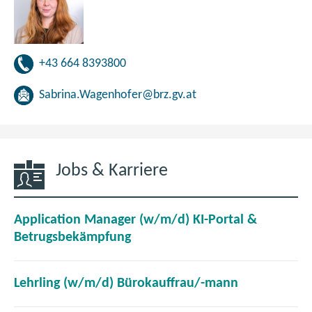
+43 664 8393800
Sabrina.Wagenhofer@brz.gv.at
Jobs & Karriere
Application Manager (w/m/d) KI-Portal &
(
Betrugsbekämpfung
ö
f
(
Lehrling (w/m/d) Bürokauffrau/-mann
f
ö
n